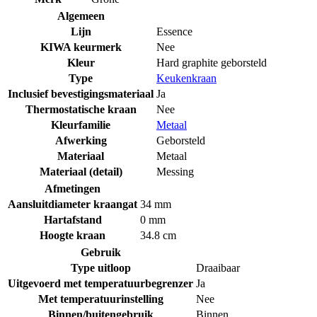
Algemeen
Lijn
Essence
KIWA keurmerk
Nee
Kleur
Hard graphite geborsteld
Type
Keukenkraan
Inclusief bevestigingsmateriaal
Ja
Thermostatische kraan
Nee
Kleurfamilie
Metaal
Afwerking
Geborsteld
Materiaal
Metaal
Materiaal (detail)
Messing
Afmetingen
Aansluitdiameter kraangat
34 mm
Hartafstand
0 mm
Hoogte kraan
34.8 cm
Gebruik
Type uitloop
Draaibaar
Uitgevoerd met temperatuurbegrenzer
Ja
Met temperatuurinstelling
Nee
Binnen/buitengebruik
Binnen