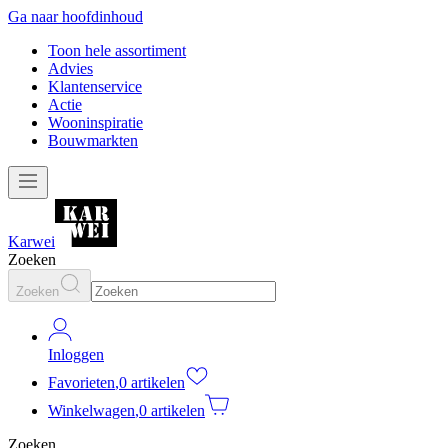
Ga naar hoofdinhoud
Toon hele assortiment
Advies
Klantenservice
Actie
Wooninspiratie
Bouwmarkten
Karwei
Zoeken
Zoeken
Inloggen
Favorieten
,
0 artikelen
Winkelwagen
,
0 artikelen
Zoeken