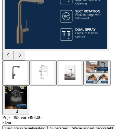
+
4
Prijs: 498 euro
498
.
00
kleur
:
Hard graphite geborsteld
Supersteel
Warm sunset geborsteld