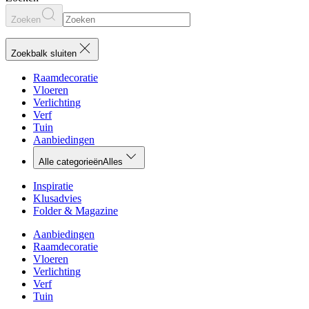
Zoeken
Zoekbalk sluiten
Raamdecoratie
Vloeren
Verlichting
Verf
Tuin
Aanbiedingen
Alle categorieën
Alles
Inspiratie
Klusadvies
Folder & Magazine
Aanbiedingen
Raamdecoratie
Vloeren
Verlichting
Verf
Tuin