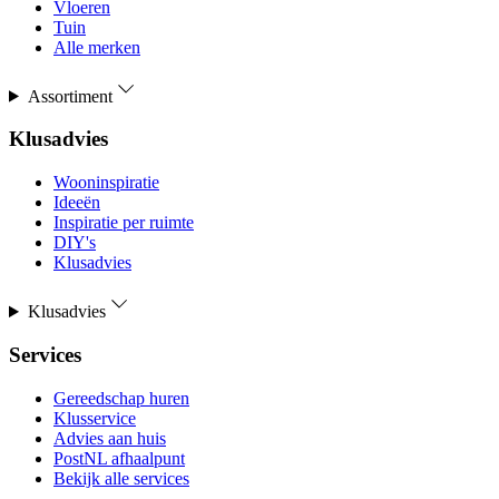
Vloeren
Tuin
Alle merken
Assortiment
Klusadvies
Wooninspiratie
Ideeën
Inspiratie per ruimte
DIY's
Klusadvies
Klusadvies
Services
Gereedschap huren
Klusservice
Advies aan huis
PostNL afhaalpunt
Bekijk alle services