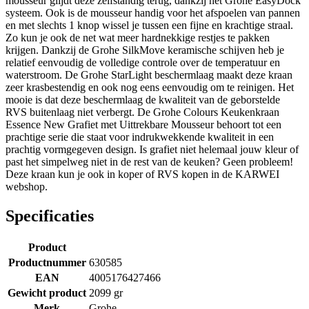
mousseur glijdt deze zelfstandig terug, dankzij het Grohe EasyDock
systeem. Ook is de mousseur handig voor het afspoelen van pannen
en met slechts 1 knop wissel je tussen een fijne en krachtige straal.
Zo kun je ook de net wat meer hardnekkige restjes te pakken
krijgen. Dankzij de Grohe SilkMove keramische schijven heb je
relatief eenvoudig de volledige controle over de temperatuur en
waterstroom. De Grohe StarLight beschermlaag maakt deze kraan
zeer krasbestendig en ook nog eens eenvoudig om te reinigen. Het
mooie is dat deze beschermlaag de kwaliteit van de geborstelde
RVS buitenlaag niet verbergt. De Grohe Colours Keukenkraan
Essence New Grafiet met Uittrekbare Mousseur behoort tot een
prachtige serie die staat voor indrukwekkende kwaliteit in een
prachtig vormgegeven design. Is grafiet niet helemaal jouw kleur of
past het simpelweg niet in de rest van de keuken? Geen probleem!
Deze kraan kun je ook in koper of RVS kopen in de KARWEI
webshop.
Specificaties
Product
Productnummer
630585
EAN
4005176427466
Gewicht product
2099 gr
Merk
Grohe