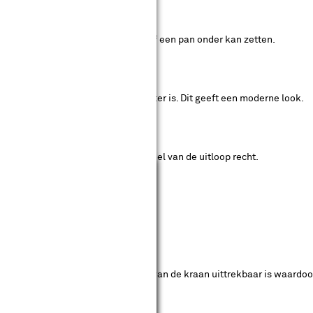
udig je handen onder kunt wassen of een pan onder kan zetten.
rschil dat de uitloop hoekiger/rechter is. Dit geeft een moderne look.
 afgemaakt wordt, is het laatste deel van de uitloop recht.
Sluiten
n lagere uitloop.
ijn. Het unieke is dat het uiteinde van de kraan uittrekbaar is waard