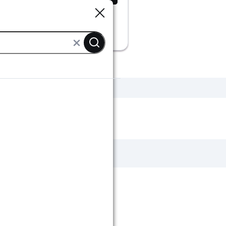
Sluiten
Sluiten
nen
Grohe keukenkranen