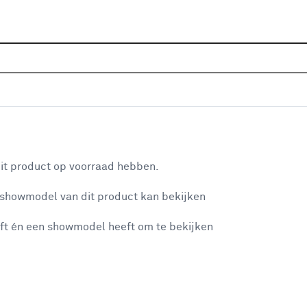
Sluiten
nkranen
Home
Assortiment
Sanitair
Kranen
Keukenkra
Je gekozen filters:
aan je winkelwagen
Merk
Grohe
it product op voorraad hebben.
 showmodel van dit product kan bekijken
n je winkelwagen:
Merk
ft én een showmodel heeft om te bekijken
Grohe
Grohe
(21)
Handson
(4)
Atlantic
(38)
misgegaan...