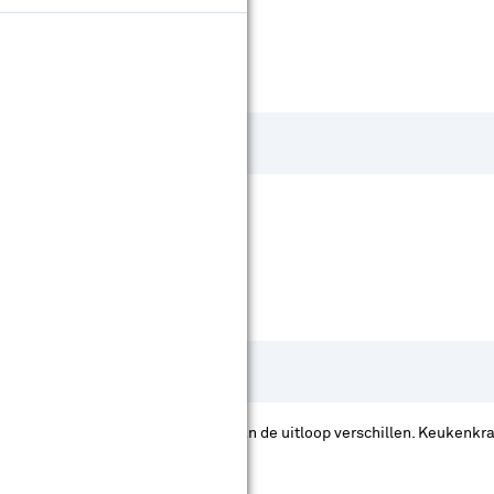
ofwel het uiteinde. Per type kraan kan de uitloop verschillen. Keukenk