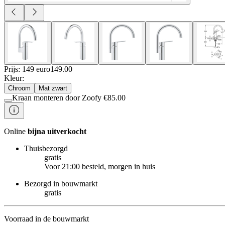
Prijs: 149 euro
149
.
00
Kleur
:
Chroom
Mat zwart
Kraan monteren door Zoofy
€
85.00
Online
bijna uitverkocht
Thuisbezorgd
gratis
Voor 21:00 besteld, morgen in huis
Bezorgd in bouwmarkt
gratis
Voorraad in de bouwmarkt