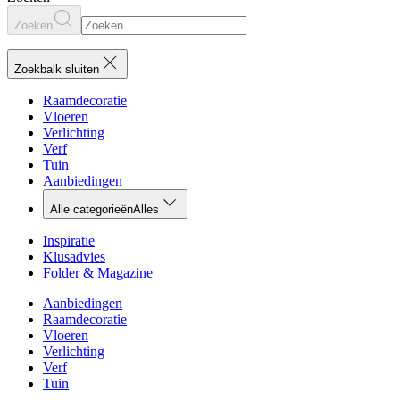
Zoeken
Zoekbalk sluiten
Raamdecoratie
Vloeren
Verlichting
Verf
Tuin
Aanbiedingen
Alle categorieën
Alles
Inspiratie
Klusadvies
Folder & Magazine
Aanbiedingen
Raamdecoratie
Vloeren
Verlichting
Verf
Tuin