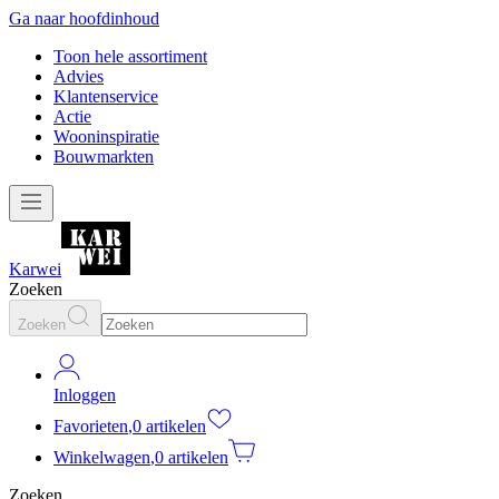
Ga naar hoofdinhoud
Toon hele assortiment
Advies
Klantenservice
Actie
Wooninspiratie
Bouwmarkten
Karwei
Zoeken
Zoeken
Inloggen
Favorieten
,
0 artikelen
Winkelwagen
,
0 artikelen
Zoeken