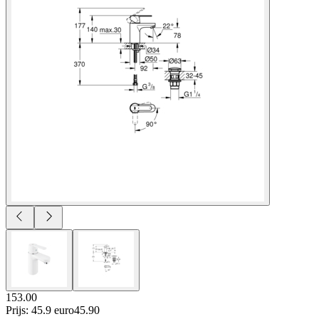
153.00
Prijs: 45.9 euro
45
.
90