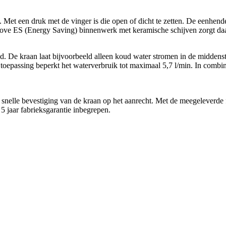
 Met een druk met de vinger is die open of dicht te zetten. De eenhend
ove ES (Energy Saving) binnenwerk met keramische schijven zorgt daa
nd. De kraan laat bijvoorbeeld alleen koud water stromen in de midden
ssing beperkt het waterverbruik tot maximaal 5,7 l/min. In combinat
elle bevestiging van de kraan op het aanrecht. Met de meegeleverde fl
 5 jaar fabrieksgarantie inbegrepen.