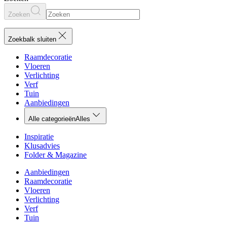
Zoeken
Zoekbalk sluiten
Raamdecoratie
Vloeren
Verlichting
Verf
Tuin
Aanbiedingen
Alle categorieën
Alles
Inspiratie
Klusadvies
Folder & Magazine
Aanbiedingen
Raamdecoratie
Vloeren
Verlichting
Verf
Tuin