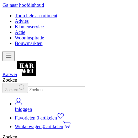
Ga naar hoofdinhoud
Toon hele assortiment
Advies
Klantenservice
Actie
Wooninspiratie
Bouwmarkten
Karwei
Zoeken
Zoeken
Inloggen
Favorieten
,
0 artikelen
Winkelwagen
,
0 artikelen
Zoeken