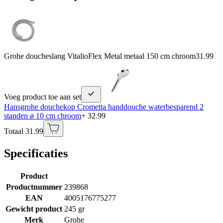
Grohe doucheslang VitalioFlex Metal metaal 150 cm chroom
31.99
Voeg product toe aan set
Hansgrohe douchekop Crometta handdouche waterbesparend 2
standen ø 10 cm chroom
+ 32.99
Totaal 31.99
Specificaties
Product
Productnummer
239868
EAN
4005176775277
Gewicht product
245 gr
Merk
Grohe