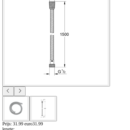
Prijs: 31.99 euro
31
.
99
lengte
: