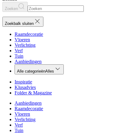
Zoeken
Zoekbalk sluiten
Raamdecoratie
Vloeren
Verlichting
Verf
Tuin
Aanbiedingen
Alle categorieën
Alles
Inspiratie
Klusadvies
Folder & Magazine
Aanbiedingen
Raamdecoratie
Vloeren
Verlichting
Verf
Tuin