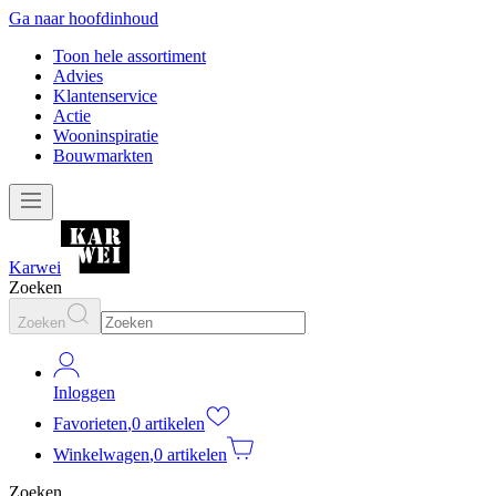
Ga naar hoofdinhoud
Toon hele assortiment
Advies
Klantenservice
Actie
Wooninspiratie
Bouwmarkten
Karwei
Zoeken
Zoeken
Inloggen
Favorieten
,
0 artikelen
Winkelwagen
,
0 artikelen
Zoeken