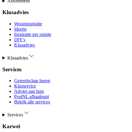
Assortiment
Klusadvies
Wooninspiratie
Ideeën
Inspiratie per ruimte
DIY's
Klusadvies
Klusadvies
Services
Gereedschap huren
Klusservice
Advies aan huis
PostNL afhaalpunt
Bekijk alle services
Services
Karwei