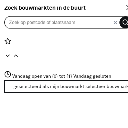
S
Zoek bouwmarkten in de buurt
Doucheslangen
Je gekozen filters:
wis filters
Rozenstraat 3
Vandaag open van {0} tot {1}
Vandaag gesloten
Merk
Grohe
3772JH Amersfoort
+31 01234567
geselecteerd als mijn bouwmarkt
selecteer bouwmar
Meer over deze bouwmarkt
Merk
Grohe
Grohe
(8)
Atlantic
(10)