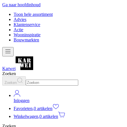
Ga naar hoofdinhoud
Toon hele assortiment
Advies
Klantenservice
Actie
Wooninspiratie
Bouwmarkten
Karwei
Zoeken
Zoeken
Inloggen
Favorieten
,
0 artikelen
Winkelwagen
,
0 artikelen
Zoeken