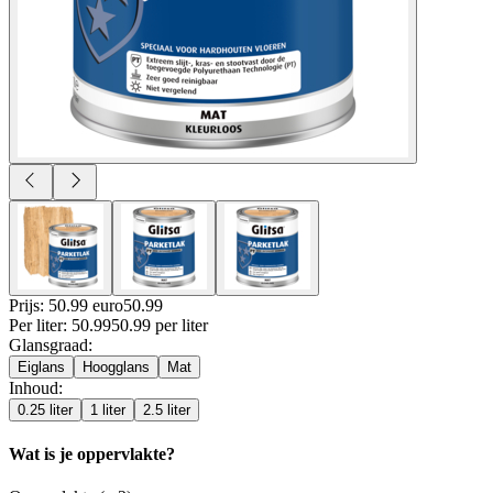
Prijs: 50.99 euro
50
.
99
Per
liter
:
50.99
50.99
per
liter
Glansgraad
:
Eiglans
Hoogglans
Mat
Inhoud
:
0.25 liter
1 liter
2.5 liter
Wat is je oppervlakte?