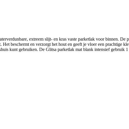
waterverdunbare, extreem slijt- en kras vaste parketlak voor binnen. De
 Het beschermt en verzorgt het hout en geeft je vloer een prachtige kleu
uis kunt gebruiken. De Glitsa parketlak mat blank intensief gebruik 1 l