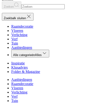
Zoeken
Zoekbalk sluiten
Raamdecoratie
Vloeren
Verlichting
Verf
Tuin
Aanbiedingen
Alle categorieën
Alles
Inspiratie
Klusadvies
Folder & Magazine
Aanbiedingen
Raamdecoratie
Vloeren
Verlichting
Verf
Tuin