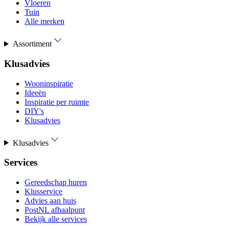
Vloeren
Tuin
Alle merken
Assortiment
Klusadvies
Wooninspiratie
Ideeën
Inspiratie per ruimte
DIY's
Klusadvies
Klusadvies
Services
Gereedschap huren
Klusservice
Advies aan huis
PostNL afhaalpunt
Bekijk alle services