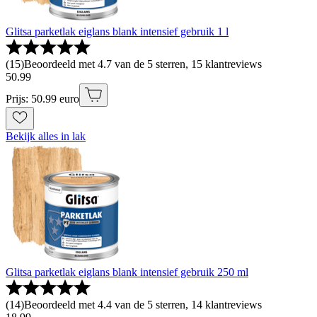
Glitsa parketlak eiglans blank intensief gebruik 1 l
(
15
)
Beoordeeld met 4.7 van de 5 sterren, 15 klantreviews
50
.
99
Prijs: 50.99 euro
Bekijk alles in lak
Glitsa parketlak eiglans blank intensief gebruik 250 ml
(
14
)
Beoordeeld met 4.4 van de 5 sterren, 14 klantreviews