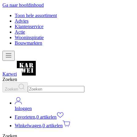
Ga naar hoofdinhoud
Toon hele assortiment
Advies
Klantenservice
Actie
Wooninspiratie
Bouwmarkten
Karwei
Zoeken
Zoeken
Inloggen
Favorieten
,
0 artikelen
Winkelwagen
,
0 artikelen
Zoeken