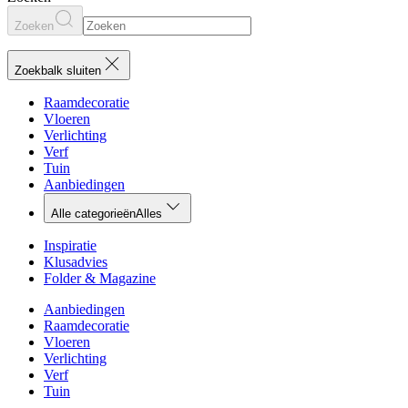
Zoeken
Zoekbalk sluiten
Raamdecoratie
Vloeren
Verlichting
Verf
Tuin
Aanbiedingen
Alle categorieën
Alles
Inspiratie
Klusadvies
Folder & Magazine
Aanbiedingen
Raamdecoratie
Vloeren
Verlichting
Verf
Tuin