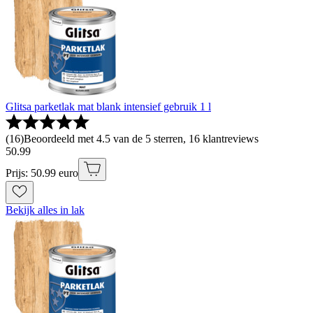
Glitsa parketlak mat blank intensief gebruik 1 l
(
16
)
Beoordeeld met 4.5 van de 5 sterren, 16 klantreviews
50
.
99
Prijs: 50.99 euro
Bekijk alles in lak