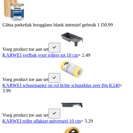
Glitsa parketlak hoogglans blank intensief gebruik 1 l
50.99
Voeg product toe aan set
KARWEI verfbak voor rollers tot 10 cm
+ 2.49
Voeg product toe aan set
KARWEI schuurpapier op rol lichte schuurklus zeer fijn K240
+
3.99
Voeg product toe aan set
KARWEI roller aflakset universeel 10 cm
+ 5.29