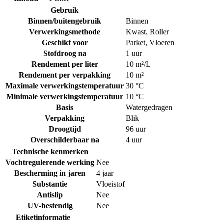
Gebruik
Binnen/buitengebruik
Binnen
Verwerkingsmethode
Kwast
,
Roller
Geschikt voor
Parket
,
Vloeren
Stofdroog na
1 uur
Rendement per liter
10 m²/L
Rendement per verpakking
10 m²
Maximale verwerkingstemperatuur
30 °C
Minimale verwerkingstemperatuur
10 °C
Basis
Watergedragen
Verpakking
Blik
Droogtijd
96 uur
Overschilderbaar na
4 uur
Technische kenmerken
Vochtregulerende werking
Nee
Bescherming in jaren
4 jaar
Substantie
Vloeistof
Antislip
Nee
UV-bestendig
Nee
Etiketinformatie