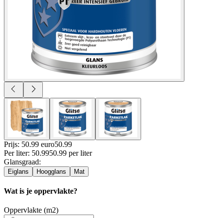
Prijs: 50.99 euro
50
.
99
Per
liter
:
50.99
50.99
per
liter
Glansgraad
:
Eiglans
Hoogglans
Mat
Wat is je oppervlakte?
Oppervlakte (m2)