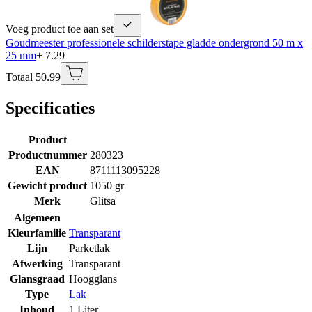
Voeg product toe aan set
Goudmeester professionele schilderstape gladde ondergrond 50 m x
25 mm
+ 7.29
Totaal 50.99
Specificaties
Product
Productnummer
280323
EAN
8711113095228
Gewicht product
1050 gr
Merk
Glitsa
Algemeen
Kleurfamilie
Transparant
Lijn
Parketlak
Afwerking
Transparant
Glansgraad
Hoogglans
Type
Lak
Inhoud
1 Liter