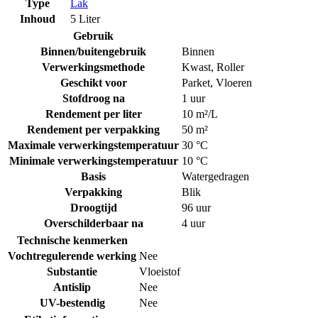
Type
Lak
Inhoud
5 Liter
Gebruik
Binnen/buitengebruik
Binnen
Verwerkingsmethode
Kwast
,
Roller
Geschikt voor
Parket
,
Vloeren
Stofdroog na
1 uur
Rendement per liter
10 m²/L
Rendement per verpakking
50 m²
Maximale verwerkingstemperatuur
30 °C
Minimale verwerkingstemperatuur
10 °C
Basis
Watergedragen
Verpakking
Blik
Droogtijd
96 uur
Overschilderbaar na
4 uur
Technische kenmerken
Vochtregulerende werking
Nee
Substantie
Vloeistof
Antislip
Nee
UV-bestendig
Nee