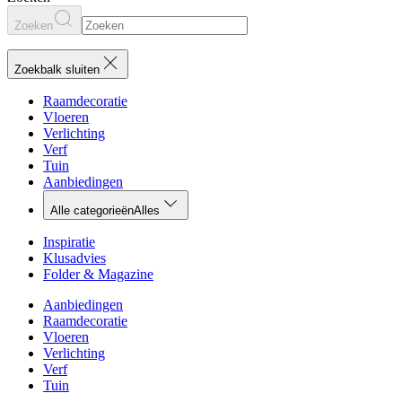
Zoeken
Zoekbalk sluiten
Raamdecoratie
Vloeren
Verlichting
Verf
Tuin
Aanbiedingen
Alle categorieën
Alles
Inspiratie
Klusadvies
Folder & Magazine
Aanbiedingen
Raamdecoratie
Vloeren
Verlichting
Verf
Tuin