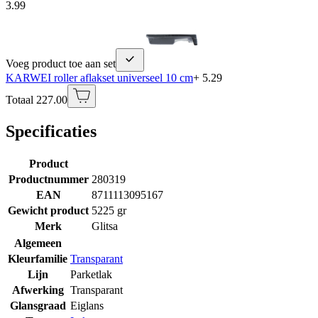
3.99
Voeg product toe aan set
KARWEI roller aflakset universeel 10 cm
+ 5.29
Totaal 227.00
Specificaties
Product
Productnummer
280319
EAN
8711113095167
Gewicht product
5225 gr
Merk
Glitsa
Algemeen
Kleurfamilie
Transparant
Lijn
Parketlak
Afwerking
Transparant
Glansgraad
Eiglans