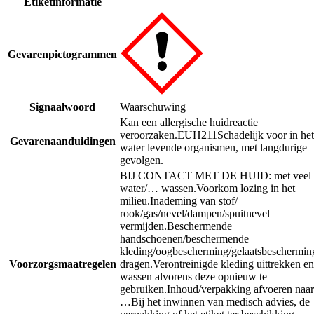
Etiketinformatie
Gevarenpictogrammen
Signaalwoord
Waarschuwing
Kan een allergische huidreactie
veroorzaken.
EUH211
Schadelijk voor in het
Gevarenaanduidingen
water levende organismen, met langdurige
gevolgen.
BIJ CONTACT MET DE HUID: met veel
water/… wassen.
Voorkom lozing in het
milieu.
Inademing van stof/
rook/gas/nevel/dampen/spuitnevel
vermijden.
Beschermende
handschoenen/beschermende
kleding/oogbescherming/gelaatsbeschermin
Voorzorgsmaatregelen
dragen.
Verontreinigde kleding uittrekken en
wassen alvorens deze opnieuw te
gebruiken.
Inhoud/verpakking afvoeren naar
…
Bij het inwinnen van medisch advies, de