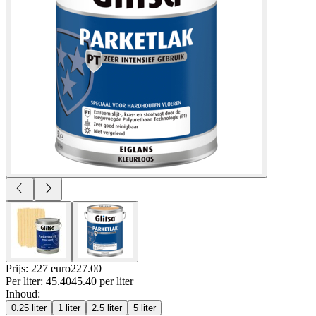
Prijs: 227 euro
227
.
00
Per
liter
:
45.40
45.40
per
liter
Inhoud
:
0.25 liter
1 liter
2.5 liter
5 liter