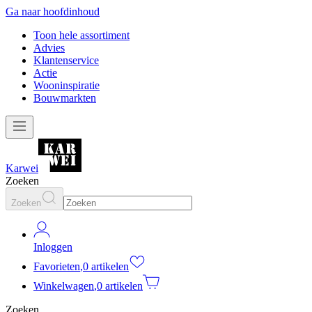
Ga naar hoofdinhoud
Toon hele assortiment
Advies
Klantenservice
Actie
Wooninspiratie
Bouwmarkten
Karwei
Zoeken
Zoeken
Inloggen
Favorieten
,
0 artikelen
Winkelwagen
,
0 artikelen
Zoeken