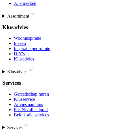
Alle merken
Assortiment
Klusadvies
Wooninspiratie
Ideeën
Inspiratie per ruimte
DIY's
Klusadvies
Klusadvies
Services
Gereedschap huren
Klusservice
Advies aan huis
PostNL afhaalpunt
Bekijk alle services
Services