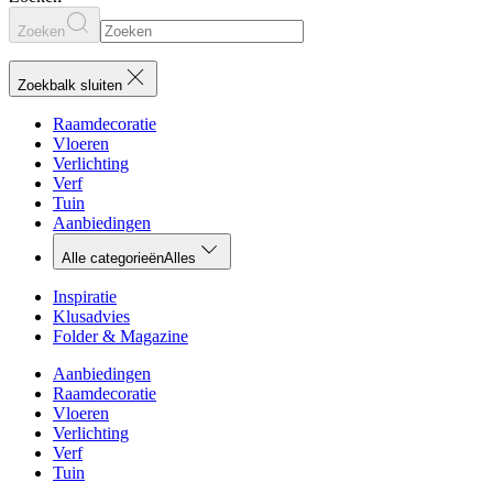
Zoeken
Zoekbalk sluiten
Raamdecoratie
Vloeren
Verlichting
Verf
Tuin
Aanbiedingen
Alle categorieën
Alles
Inspiratie
Klusadvies
Folder & Magazine
Aanbiedingen
Raamdecoratie
Vloeren
Verlichting
Verf
Tuin