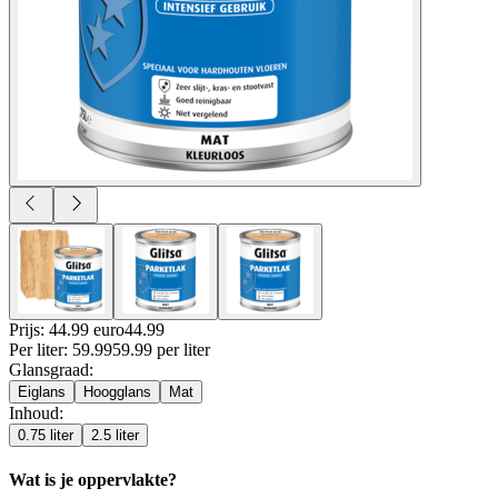
Prijs: 44.99 euro
44
.
99
Per
liter
:
59.99
59.99
per
liter
Glansgraad
:
Eiglans
Hoogglans
Mat
Inhoud
:
0.75 liter
2.5 liter
Wat is je oppervlakte?