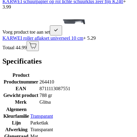
KARWEI schuurpapier op rol lichte schuurklus zeer fijn K240
+
3.99
Voeg product toe aan set
KARWEI roller aflakset universeel 10 cm
+ 5.29
Totaal 44.99
Specificaties
Product
Productnummer
264410
EAN
8711113087551
Gewicht product
788 gr
Merk
Glitsa
Algemeen
Kleurfamilie
Transparant
Lijn
Parketlak
Afwerking
Transparant
Glansgraad
Mat