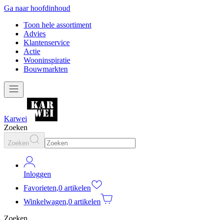
Ga naar hoofdinhoud
Toon hele assortiment
Advies
Klantenservice
Actie
Wooninspiratie
Bouwmarkten
Karwei
Zoeken
Zoeken
Inloggen
Favorieten
,
0 artikelen
Winkelwagen
,
0 artikelen
Zoeken