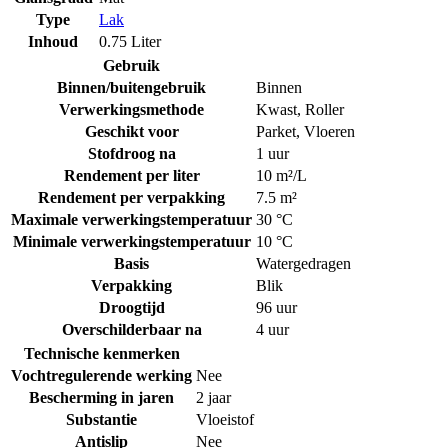
Type
Lak
Inhoud
0.75 Liter
Gebruik
Binnen/buitengebruik
Binnen
Verwerkingsmethode
Kwast
,
Roller
Geschikt voor
Parket
,
Vloeren
Stofdroog na
1 uur
Rendement per liter
10 m²/L
Rendement per verpakking
7.5 m²
Maximale verwerkingstemperatuur
30 °C
Minimale verwerkingstemperatuur
10 °C
Basis
Watergedragen
Verpakking
Blik
Droogtijd
96 uur
Overschilderbaar na
4 uur
Technische kenmerken
Vochtregulerende werking
Nee
Bescherming in jaren
2 jaar
Substantie
Vloeistof
Antislip
Nee