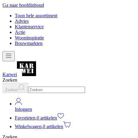
Ga naar hoofdinhoud
Toon hele assortiment
Advies
Klantenservice
Actie
Wooninspiratie
Bouwmarkten
Karwei
Zoeken
Zoeken
Inloggen
Favorieten
,
0 artikelen
Winkelwagen
,
0 artikelen
Zoeken