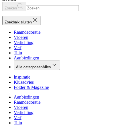
Zoeken
Zoekbalk sluiten
Raamdecoratie
Vloeren
Verlichting
Verf
Tuin
Aanbiedingen
Alle categorieën
Alles
Inspiratie
Klusadvies
Folder & Magazine
Aanbiedingen
Raamdecoratie
Vloeren
Verlichting
Verf
Tuin