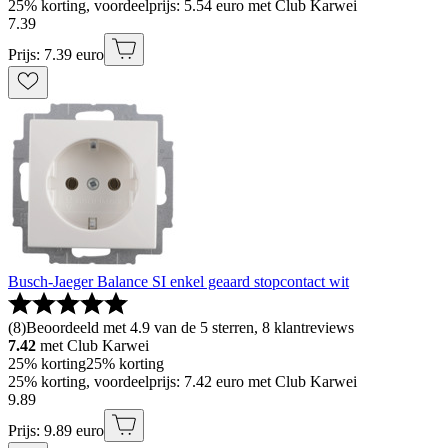
25% korting, voordeelprijs: 5.54 euro met Club Karwei
7
.
39
Prijs: 7.39 euro
Busch-Jaeger Balance SI enkel geaard stopcontact wit
(
8
)
Beoordeeld met 4.9 van de 5 sterren, 8 klantreviews
7.42
met Club Karwei
25% korting
25% korting
25% korting, voordeelprijs: 7.42 euro met Club Karwei
9
.
89
Prijs: 9.89 euro