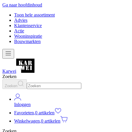
Ga naar hoofdinhoud
Toon hele assortiment
Advies
Klantenservice
Actie
Wooninspiratie
Bouwmarkten
Karwei
Zoeken
Zoeken
Inloggen
Favorieten
,
0 artikelen
Winkelwagen
,
0 artikelen
Zoeken