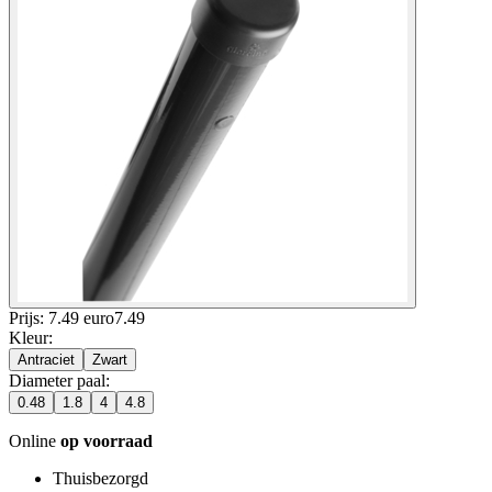
Prijs: 7.49 euro
7
.
49
Kleur
:
Antraciet
Zwart
Diameter paal
:
0.48
1.8
4
4.8
Online
op voorraad
Thuisbezorgd