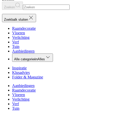
Zoeken
Zoekbalk sluiten
Raamdecoratie
Vloeren
Verlichting
Verf
Tuin
Aanbiedingen
Alle categorieën
Alles
Inspiratie
Klusadvies
Folder & Magazine
Aanbiedingen
Raamdecoratie
Vloeren
Verlichting
Verf
Tuin