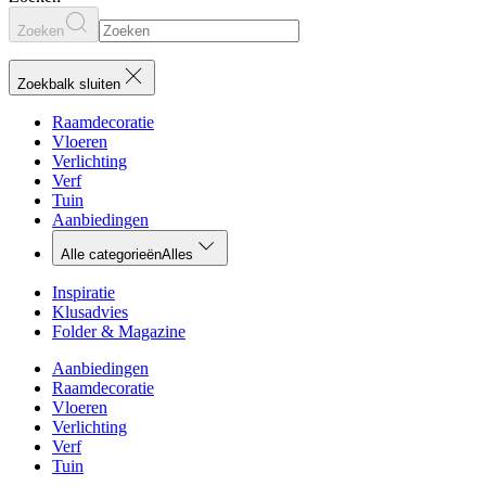
Zoeken
Zoekbalk sluiten
Raamdecoratie
Vloeren
Verlichting
Verf
Tuin
Aanbiedingen
Alle categorieën
Alles
Inspiratie
Klusadvies
Folder & Magazine
Aanbiedingen
Raamdecoratie
Vloeren
Verlichting
Verf
Tuin