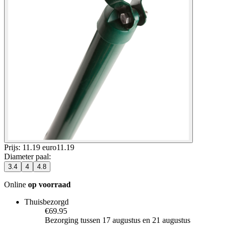
Prijs: 11.19 euro
11
.
19
Diameter paal
:
3.4
4
4.8
Online
op voorraad
Thuisbezorgd
€69.95
Bezorging tussen 17 augustus en 21 augustus