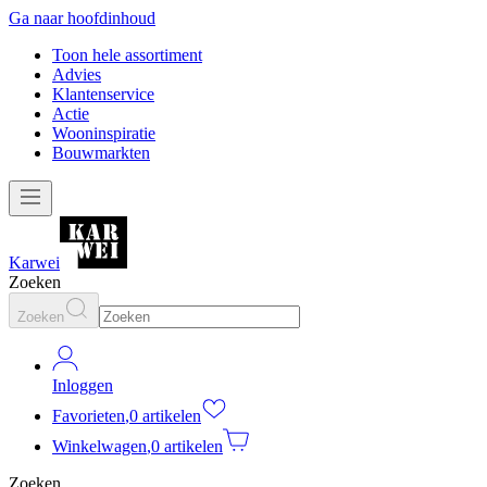
Ga naar hoofdinhoud
Toon hele assortiment
Advies
Klantenservice
Actie
Wooninspiratie
Bouwmarkten
Karwei
Zoeken
Zoeken
Inloggen
Favorieten
,
0 artikelen
Winkelwagen
,
0 artikelen
Zoeken