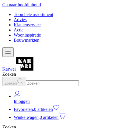
Ga naar hoofdinhoud
Toon hele assortiment
Advies
Klantenservice
Actie
Wooninspiratie
Bouwmarkten
Karwei
Zoeken
Zoeken
Inloggen
Favorieten
,
0 artikelen
Winkelwagen
,
0 artikelen
Zoeken