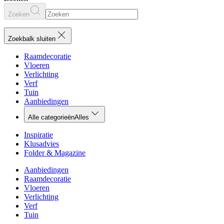
Zoeken
Zoekbalk sluiten
Raamdecoratie
Vloeren
Verlichting
Verf
Tuin
Aanbiedingen
Alle categorieën
Alles
Inspiratie
Klusadvies
Folder & Magazine
Aanbiedingen
Raamdecoratie
Vloeren
Verlichting
Verf
Tuin