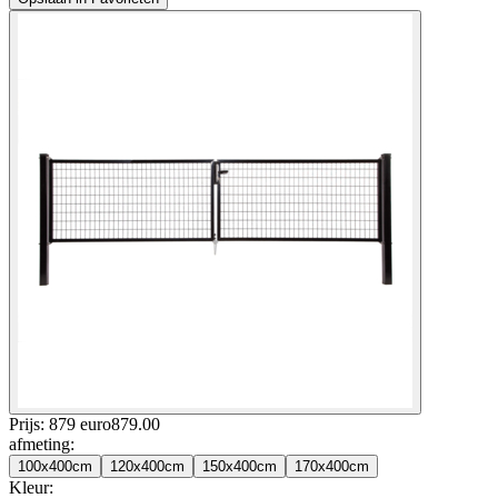
Prijs: 879 euro
879
.
00
afmeting
:
100x400cm
120x400cm
150x400cm
170x400cm
Kleur
: