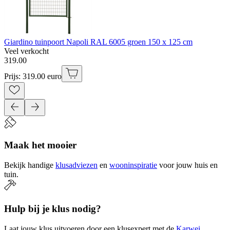
Giardino tuinpoort Napoli RAL 6005 groen 150 x 125 cm
Veel verkocht
319
.
00
Prijs: 319.00 euro
Maak het mooier
Bekijk handige
klusadviezen
en
wooninspiratie
voor jouw huis en
tuin.
Hulp bij je klus nodig?
Laat jouw klus uitvoeren door een klusexpert met de
Karwei