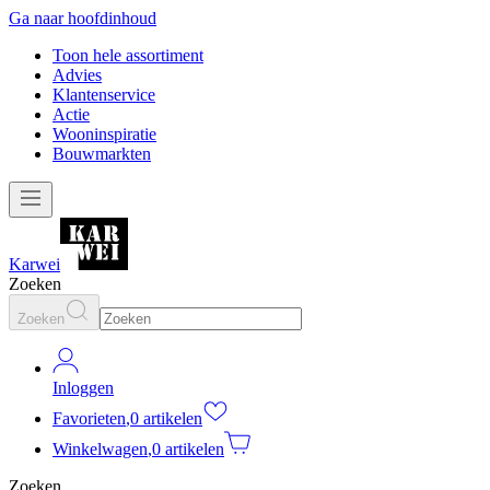
Ga naar hoofdinhoud
Toon hele assortiment
Advies
Klantenservice
Actie
Wooninspiratie
Bouwmarkten
Karwei
Zoeken
Zoeken
Inloggen
Favorieten
,
0 artikelen
Winkelwagen
,
0 artikelen
Zoeken