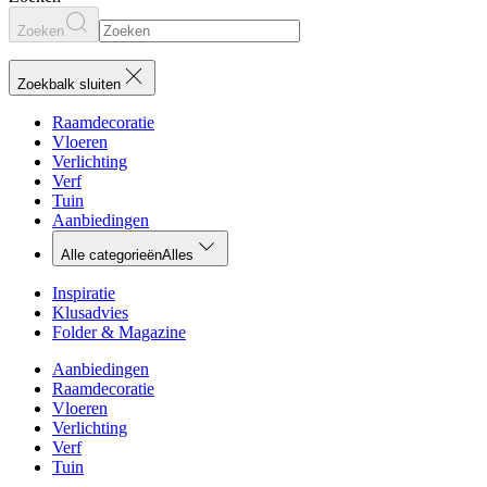
Zoeken
Zoekbalk sluiten
Raamdecoratie
Vloeren
Verlichting
Verf
Tuin
Aanbiedingen
Alle categorieën
Alles
Inspiratie
Klusadvies
Folder & Magazine
Aanbiedingen
Raamdecoratie
Vloeren
Verlichting
Verf
Tuin