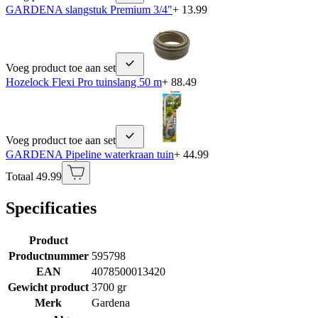
GARDENA slangstuk Premium 3/4"
+ 13.99
Voeg product toe aan set
Hozelock Flexi Pro tuinslang 50 m
+ 88.49
Voeg product toe aan set
GARDENA Pipeline waterkraan tuin
+ 44.99
Totaal 49.99
Specificaties
Product
Productnummer
595798
EAN
4078500013420
Gewicht product
3700 gr
Merk
Gardena