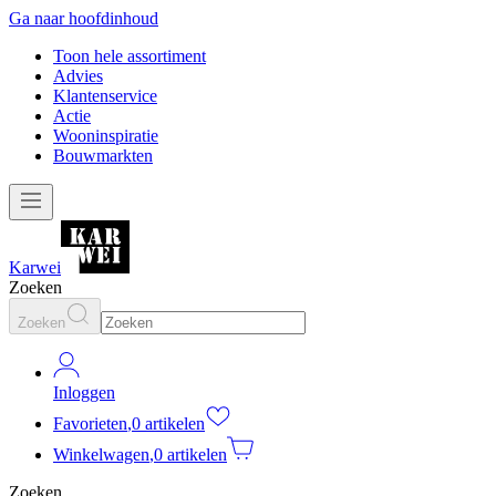
Ga naar hoofdinhoud
Toon hele assortiment
Advies
Klantenservice
Actie
Wooninspiratie
Bouwmarkten
Karwei
Zoeken
Zoeken
Inloggen
Favorieten
,
0 artikelen
Winkelwagen
,
0 artikelen
Zoeken