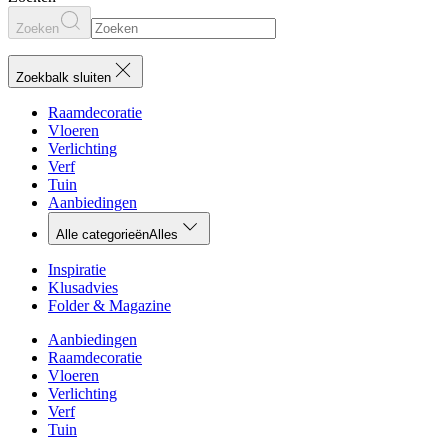
Zoeken
Zoekbalk sluiten
Raamdecoratie
Vloeren
Verlichting
Verf
Tuin
Aanbiedingen
Alle categorieën
Alles
Inspiratie
Klusadvies
Folder & Magazine
Aanbiedingen
Raamdecoratie
Vloeren
Verlichting
Verf
Tuin