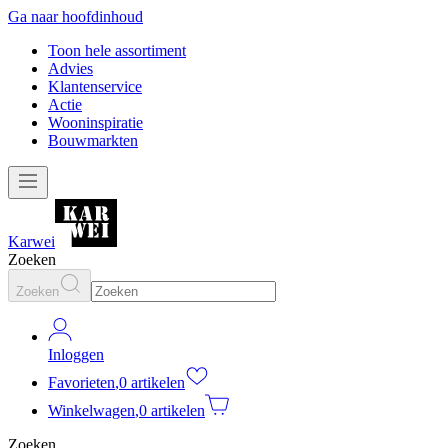
Ga naar hoofdinhoud
Toon hele assortiment
Advies
Klantenservice
Actie
Wooninspiratie
Bouwmarkten
Karwei
Zoeken
Zoeken
Inloggen
Favorieten
,
0 artikelen
Winkelwagen
,
0 artikelen
Zoeken