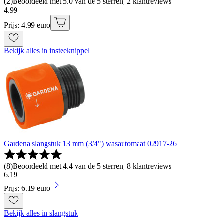
(
2
)
Beoordeeld met 5.0 van de 5 sterren, 2 klantreviews
4
.
99
Prijs: 4.99 euro
Bekijk alles in insteeknippel
Gardena slangstuk 13 mm (3/4") wasautomaat 02917-26
(
8
)
Beoordeeld met 4.4 van de 5 sterren, 8 klantreviews
6
.
19
Prijs: 6.19 euro
Bekijk alles in slangstuk