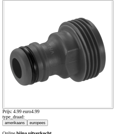
Prijs: 4.99 euro
4
.
99
type_draad
:
amerikaans
europees
Online
bijna uitverkocht