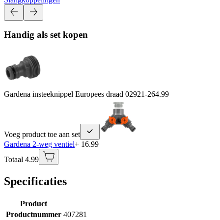
Handig als set kopen
Gardena insteeknippel Europees draad 02921-26
4.99
Voeg product toe aan set
Gardena 2-weg ventiel
+ 16.99
Totaal 4.99
Specificaties
Product
Productnummer
407281