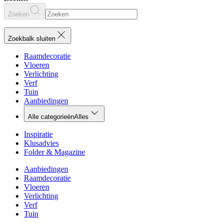
Zoeken
Zoekbalk sluiten
Raamdecoratie
Vloeren
Verlichting
Verf
Tuin
Aanbiedingen
Alle categorieën
Alles
Inspiratie
Klusadvies
Folder & Magazine
Aanbiedingen
Raamdecoratie
Vloeren
Verlichting
Verf
Tuin