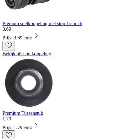
Premum snelkoppeling met stop 1/2 inch
3
.
69
Prijs: 3.69 euro
Bekijk alles in koppeling
Premium Tussenstuk
1
.
79
Prijs: 1.79 euro