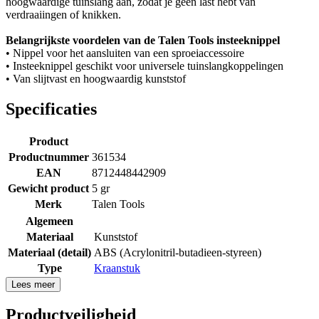
hoogwaardige tuinslang aan, zodat je geen last hebt van
verdraaiingen of knikken.
Belangrijkste voordelen van de Talen Tools insteeknippel
• Nippel voor het aansluiten van een sproeiaccessoire
• Insteeknippel geschikt voor universele tuinslangkoppelingen
• Van slijtvast en hoogwaardig kunststof
Specificaties
Product
Productnummer
361534
EAN
8712448442909
Gewicht product
5 gr
Merk
Talen Tools
Algemeen
Materiaal
Kunststof
Materiaal (detail)
ABS (Acrylonitril-butadieen-styreen)
Type
Kraanstuk
Lees meer
Productveiligheid