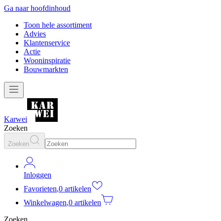
Ga naar hoofdinhoud
Toon hele assortiment
Advies
Klantenservice
Actie
Wooninspiratie
Bouwmarkten
Karwei
Zoeken
Zoeken
Inloggen
Favorieten
,
0 artikelen
Winkelwagen
,
0 artikelen
Zoeken