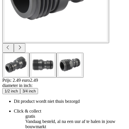
Prijs: 2.49 euro
2
.
49
diameter in inch
:
1/2 inch
3/4 inch
Dit product wordt niet thuis bezorgd
Click & collect
gratis
Vandaag besteld, al na een uur af te halen in jouw
bouwmarkt