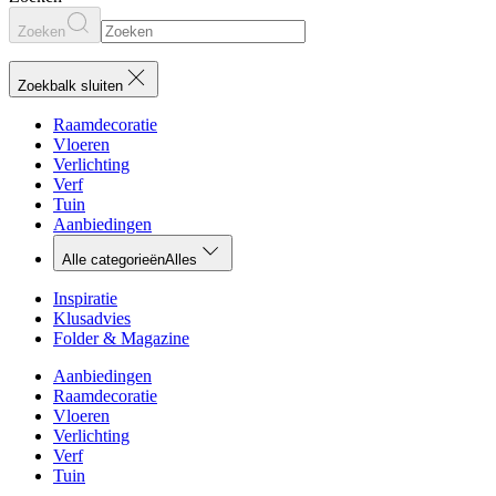
Zoeken
Zoekbalk sluiten
Raamdecoratie
Vloeren
Verlichting
Verf
Tuin
Aanbiedingen
Alle categorieën
Alles
Inspiratie
Klusadvies
Folder & Magazine
Aanbiedingen
Raamdecoratie
Vloeren
Verlichting
Verf
Tuin