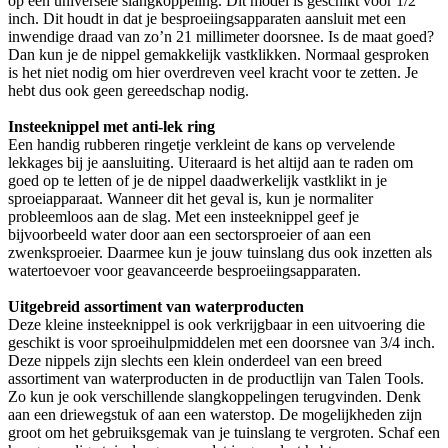
op een universele slangkoppeling. Dit model is geschikt voor 1/2
inch. Dit houdt in dat je besproeiingsapparaten aansluit met een
inwendige draad van zo’n 21 millimeter doorsnee. Is de maat goed?
Dan kun je de nippel gemakkelijk vastklikken. Normaal gesproken
is het niet nodig om hier overdreven veel kracht voor te zetten. Je
hebt dus ook geen gereedschap nodig.
Insteeknippel met anti-lek ring
Een handig rubberen ringetje verkleint de kans op vervelende
lekkages bij je aansluiting. Uiteraard is het altijd aan te raden om
goed op te letten of je de nippel daadwerkelijk vastklikt in je
sproeiapparaat. Wanneer dit het geval is, kun je normaliter
probleemloos aan de slag. Met een insteeknippel geef je
bijvoorbeeld water door aan een sectorsproeier of aan een
zwenksproeier. Daarmee kun je jouw tuinslang dus ook inzetten als
watertoevoer voor geavanceerde besproeiingsapparaten.
Uitgebreid assortiment van waterproducten
Deze kleine insteeknippel is ook verkrijgbaar in een uitvoering die
geschikt is voor sproeihulpmiddelen met een doorsnee van 3/4 inch.
Deze nippels zijn slechts een klein onderdeel van een breed
assortiment van waterproducten in de productlijn van Talen Tools.
Zo kun je ook verschillende slangkoppelingen terugvinden. Denk
aan een driewegstuk of aan een waterstop. De mogelijkheden zijn
groot om het gebruiksgemak van je tuinslang te vergroten. Schaf een