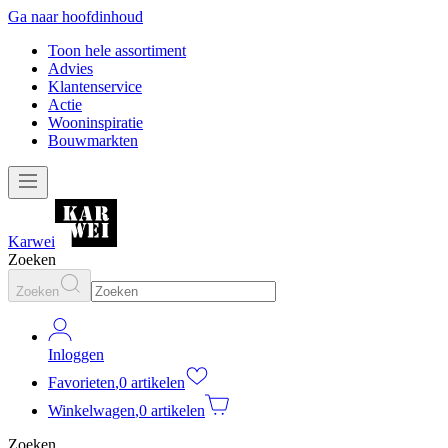
Ga naar hoofdinhoud
Toon hele assortiment
Advies
Klantenservice
Actie
Wooninspiratie
Bouwmarkten
Karwei
Zoeken
Zoeken
Inloggen
Favorieten
,
0 artikelen
Winkelwagen
,
0 artikelen
Zoeken