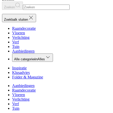
Zoeken
Zoekbalk sluiten
Raamdecoratie
Vloeren
Verlichting
Verf
Tuin
Aanbiedingen
Alle categorieën
Alles
Inspiratie
Klusadvies
Folder & Magazine
Aanbiedingen
Raamdecoratie
Vloeren
Verlichting
Verf
Tuin