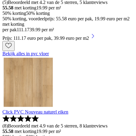
(
5
)
Beoordeeld met 4.2 van de 5 sterren, 5 klantreviews
55.58
met korting
19.99
per m²
50% korting
50% korting
50% korting, voordeelprijs: 55.58 euro per pak, 19.99 euro per m2
met korting
per pak
111
.
17
39.99 per m²
Prijs: 111.17 euro per pak, 39.99 euro per m2
Bekijk alles in pvc vloer
Click PVC Nouveau naturel eiken
(
8
)
Beoordeeld met 4.9 van de 5 sterren, 8 klantreviews
55.58
met korting
19.99
per m²