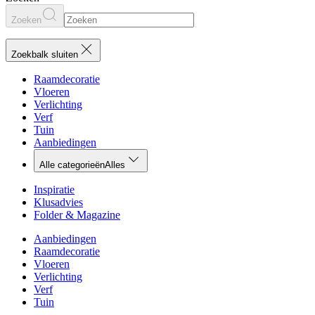
Zoeken
Zoekbalk sluiten
Raamdecoratie
Vloeren
Verlichting
Verf
Tuin
Aanbiedingen
Alle categorieën
Alles
Inspiratie
Klusadvies
Folder & Magazine
Aanbiedingen
Raamdecoratie
Vloeren
Verlichting
Verf
Tuin