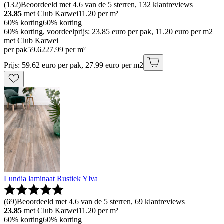
(
132
)
Beoordeeld met 4.6 van de 5 sterren, 132 klantreviews
23.85
met Club Karwei
11.20
per m²
60% korting
60% korting
60% korting, voordeelprijs: 23.85 euro per pak, 11.20 euro per m2
met Club Karwei
per pak
59
.
62
27.99 per m²
Prijs: 59.62 euro per pak, 27.99 euro per m2
Lundia laminaat Rustiek Ylva
(
69
)
Beoordeeld met 4.6 van de 5 sterren, 69 klantreviews
23.85
met Club Karwei
11.20
per m²
60% korting
60% korting