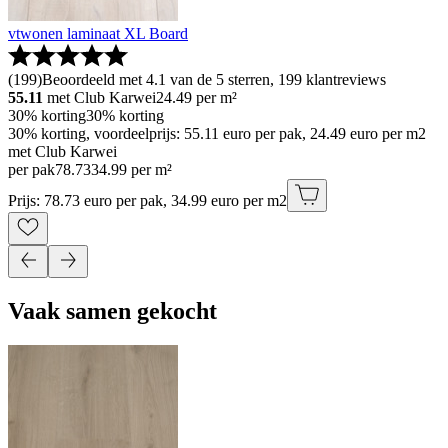
vtwonen laminaat XL Board
(
199
)
Beoordeeld met 4.1 van de 5 sterren, 199 klantreviews
55.11
met Club Karwei
24.49
per m²
30% korting
30% korting
30% korting, voordeelprijs: 55.11 euro per pak, 24.49 euro per m2
met Club Karwei
per pak
78
.
73
34.99 per m²
Prijs: 78.73 euro per pak, 34.99 euro per m2
Vaak samen gekocht