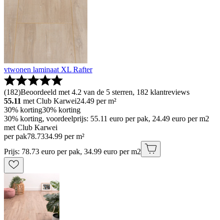
vtwonen laminaat XL Rafter
(
182
)
Beoordeeld met 4.2 van de 5 sterren, 182 klantreviews
55.11
met Club Karwei
24.49
per m²
30% korting
30% korting
30% korting, voordeelprijs: 55.11 euro per pak, 24.49 euro per m2
met Club Karwei
per pak
78
.
73
34.99 per m²
Prijs: 78.73 euro per pak, 34.99 euro per m2