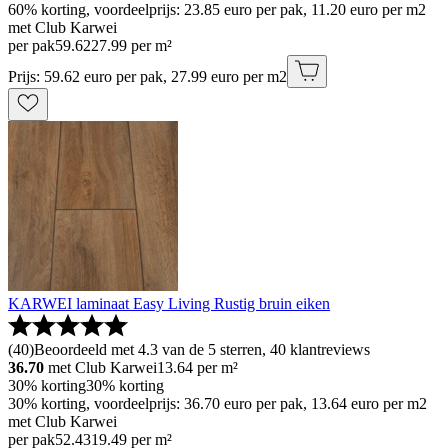
60% korting, voordeelprijs: 23.85 euro per pak, 11.20 euro per m2
met Club Karwei
per pak
59
.
62
27.99 per m²
Prijs: 59.62 euro per pak, 27.99 euro per m2
KARWEI laminaat Easy Living Rustig bruin eiken
(
40
)
Beoordeeld met 4.3 van de 5 sterren, 40 klantreviews
36.70
met Club Karwei
13.64
per m²
30% korting
30% korting
30% korting, voordeelprijs: 36.70 euro per pak, 13.64 euro per m2
met Club Karwei
per pak
52
.
43
19.49 per m²