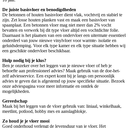
De juiste basisvloer en benodigdheden
De betonnen of houten basisvloer dient vlak, vochtvrij en stabiel te
zijn. Zet losse houten planken vast en maak een basisvloer van
spaanplaat. Een betonnen vloer mag niet meer dan 2% vocht
bevatten en verwerk bij dit type vloer altijd een vochtdichte folie.
Daarnaast is het plaatsen van een ondervloer een uitermate essentieel
onderdeel van jouw nieuwe vinylvloer voor warmte- isolatie en
geluidsdemping. Voor elk type kamer en elk type situatie hebben wij
een geschikte ondervloer beschikbaar.
Hulp nodig bij je klus?
Ben je onzeker over het leggen van je nieuwe vloer of heb je
behoefte aan professioneel advies? Maak gebruik van de doe-het-
zelf adviesservice. Een expert komt bij je langs om persoonlijk
advies te geven dat is afgestemd op jouw specifieke situatie. Bezoek
onze adviespagina voor meer informatie en ontdek de
mogelijkheden.
Gereedschap
Maak bij het leggen van de vloer gebruik van: liniaal, winkelhaak,
meetlint, potlood, hobby mes en aanslagblokje.
Zo houd je je vloer mooi
Goed onderhoud verlengt de levensduur van je vloer. Het