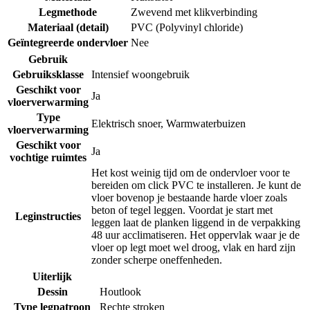
Legmethode
Zwevend met klikverbinding
Materiaal (detail)
PVC (Polyvinyl chloride)
Geïntegreerde ondervloer
Nee
Gebruik
Gebruiksklasse
Intensief woongebruik
Geschikt voor
Ja
vloerverwarming
Type
Elektrisch snoer
,
Warmwaterbuizen
vloerverwarming
Geschikt voor
Ja
vochtige ruimtes
Het kost weinig tijd om de ondervloer voor te
bereiden om click PVC te installeren. Je kunt de
vloer bovenop je bestaande harde vloer zoals
beton of tegel leggen. Voordat je start met
Leginstructies
leggen laat de planken liggend in de verpakking
48 uur acclimatiseren. Het oppervlak waar je de
vloer op legt moet wel droog, vlak en hard zijn
zonder scherpe oneffenheden.
Uiterlijk
Dessin
Houtlook
Type legpatroon
Rechte stroken