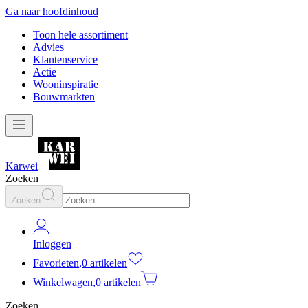
Ga naar hoofdinhoud
Toon hele assortiment
Advies
Klantenservice
Actie
Wooninspiratie
Bouwmarkten
Karwei
Zoeken
Zoeken
Inloggen
Favorieten
,
0 artikelen
Winkelwagen
,
0 artikelen
Zoeken