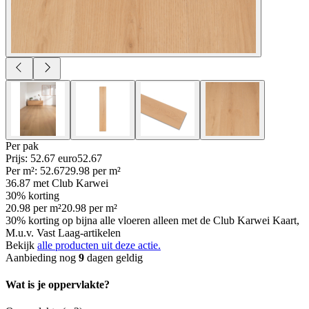
Per
pak
Prijs: 52.67 euro
52
.
67
Per
m²
:
52.67
29.98
per
m²
36.87
met Club Karwei
30% korting
20.98
per
m²
20.98
per
m²
30% korting op bijna alle vloeren alleen met de Club Karwei Kaart,
M.u.v. Vast Laag-artikelen
Bekijk
alle producten uit deze actie.
Aanbieding nog
9
dagen geldig
Wat is je oppervlakte?