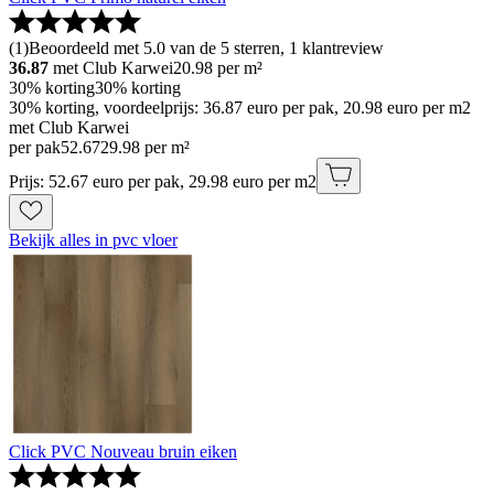
(
1
)
Beoordeeld met 5.0 van de 5 sterren, 1 klantreview
36.87
met Club Karwei
20.98
per m²
30% korting
30% korting
30% korting, voordeelprijs: 36.87 euro per pak, 20.98 euro per m2
met Club Karwei
per pak
52
.
67
29.98 per m²
Prijs: 52.67 euro per pak, 29.98 euro per m2
Bekijk alles in pvc vloer
Click PVC Nouveau bruin eiken