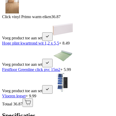
Click vinyl Primo warm eiken
36.87
Voeg product toe aan set
Hoge plint kwartrond wit 1,2 x 5,5
+ 8.49
Voeg product toe aan set
Firstfloor Greenline click pvc 15m2
+ 5.99
Voeg product toe aan set
Vloeren legset
+ 9.99
Totaal 36.87
Specificaties