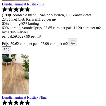
Lundia laminaat Rustiek Liv
(
190
)
Beoordeeld met 4.5 van de 5 sterren, 190 klantreviews
23.85
met Club Karwei
11.20
per m²
60% korting
60% korting
60% korting, voordeelprijs: 23.85 euro per pak, 11.20 euro per m2
met Club Karwei
per pak
59
.
62
27.99 per m²
Prijs: 59.62 euro per pak, 27.99 euro per m2
Lundia laminaat Rustiek Nina