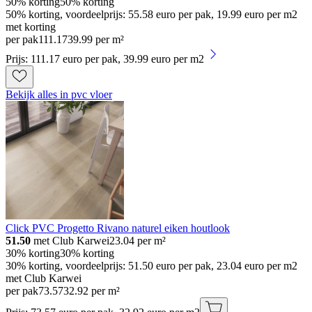
50% korting
50% korting
50% korting, voordeelprijs: 55.58 euro per pak, 19.99 euro per m2
met korting
per pak
111
.
17
39.99 per m²
Prijs: 111.17 euro per pak, 39.99 euro per m2
Bekijk alles in pvc vloer
Click PVC Progetto Rivano naturel eiken houtlook
51.50
met Club Karwei
23.04
per m²
30% korting
30% korting
30% korting, voordeelprijs: 51.50 euro per pak, 23.04 euro per m2
met Club Karwei
per pak
73
.
57
32.92 per m²