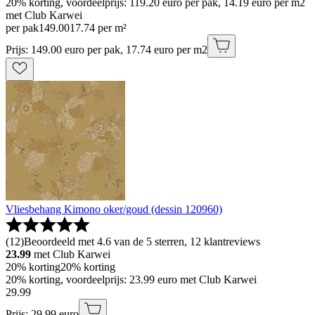
20% korting, voordeelprijs: 119.20 euro per pak, 14.19 euro per m2
met Club Karwei
per pak
149
.
00
17.74 per m²
Prijs: 149.00 euro per pak, 17.74 euro per m2
Vliesbehang Kimono oker/goud (dessin 120960)
(
12
)
Beoordeeld met 4.6 van de 5 sterren, 12 klantreviews
23.99
met Club Karwei
20% korting
20% korting
20% korting, voordeelprijs: 23.99 euro met Club Karwei
29
.
99
Prijs: 29.99 euro