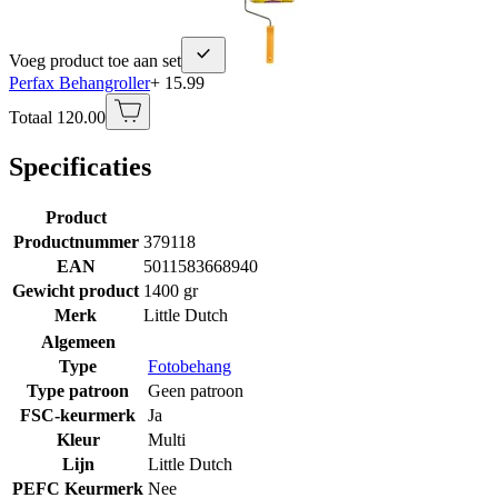
Voeg product toe aan set
Perfax Behangroller
+ 15.99
Totaal 120.00
Specificaties
Product
Productnummer
379118
EAN
5011583668940
Gewicht product
1400 gr
Merk
Little Dutch
Algemeen
Type
Fotobehang
Type patroon
Geen patroon
FSC-keurmerk
Ja
Kleur
Multi
Lijn
Little Dutch
PEFC Keurmerk
Nee