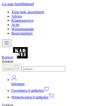
Ga naar hoofdinhoud
Toon hele assortiment
Advies
Klantenservice
Actie
Wooninspiratie
Bouwmarkten
Karwei
Zoeken
Zoeken
Inloggen
Favorieten
,
0 artikelen
Winkelwagen
,
0 artikelen
Zoeken