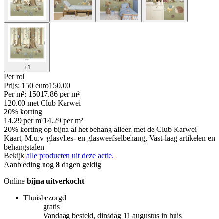
+
1
Per
rol
Prijs: 150 euro
150
.
00
Per
m²
:
150
17.86
per
m²
120.00
met Club Karwei
20% korting
14.29
per
m²
14.29
per
m²
20% korting op bijna al het behang alleen met de Club Karwei
Kaart, M.u.v. glasvlies- en glasweefselbehang, Vast-laag artikelen en
behangstalen
Bekijk
alle producten uit deze actie.
Aanbieding nog
8
dagen geldig
Online
bijna uitverkocht
Thuisbezorgd
gratis
Vandaag besteld, dinsdag 11 augustus in huis