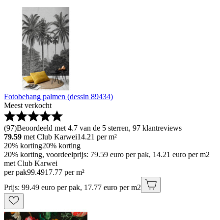
Fotobehang palmen (dessin 89434)
Meest verkocht
(
97
)
Beoordeeld met 4.7 van de 5 sterren, 97 klantreviews
79.59
met Club Karwei
14.21
per m²
20% korting
20% korting
20% korting, voordeelprijs: 79.59 euro per pak, 14.21 euro per m2
met Club Karwei
per pak
99
.
49
17.77 per m²
Prijs: 99.49 euro per pak, 17.77 euro per m2