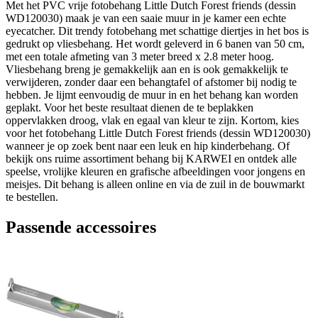
Met het PVC vrije fotobehang Little Dutch Forest friends (dessin
WD120030) maak je van een saaie muur in je kamer een echte
eyecatcher. Dit trendy fotobehang met schattige diertjes in het bos is
gedrukt op vliesbehang. Het wordt geleverd in 6 banen van 50 cm,
met een totale afmeting van 3 meter breed x 2.8 meter hoog.
Vliesbehang breng je gemakkelijk aan en is ook gemakkelijk te
verwijderen, zonder daar een behangtafel of afstomer bij nodig te
hebben. Je lijmt eenvoudig de muur in en het behang kan worden
geplakt. Voor het beste resultaat dienen de te beplakken
oppervlakken droog, vlak en egaal van kleur te zijn. Kortom, kies
voor het fotobehang Little Dutch Forest friends (dessin WD120030)
wanneer je op zoek bent naar een leuk en hip kinderbehang. Of
bekijk ons ruime assortiment behang bij KARWEI en ontdek alle
speelse, vrolijke kleuren en grafische afbeeldingen voor jongens en
meisjes. Dit behang is alleen online en via de zuil in de bouwmarkt
te bestellen.
Passende accessoires