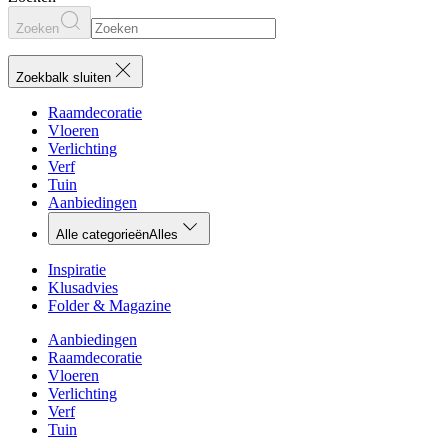
Zoeken
Zoekbalk sluiten
Raamdecoratie
Vloeren
Verlichting
Verf
Tuin
Aanbiedingen
Alle categorieën
Alles
Inspiratie
Klusadvies
Folder & Magazine
Aanbiedingen
Raamdecoratie
Vloeren
Verlichting
Verf
Tuin