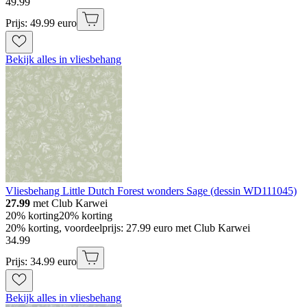
49
.
99
Prijs: 49.99 euro
Bekijk alles in vliesbehang
Vliesbehang Little Dutch Forest wonders Sage (dessin WD111045)
27.99
met Club Karwei
20% korting
20% korting
20% korting, voordeelprijs: 27.99 euro met Club Karwei
34
.
99
Prijs: 34.99 euro
Bekijk alles in vliesbehang