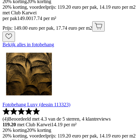
20% korting
20% korting
20% korting, voordeelprijs: 119.20 euro per pak, 14.19 euro per m2
met Club Karwei
per pak
149
.
00
17.74 per m²
Prijs: 149.00 euro per pak, 17.74 euro per m2
Bekijk alles in fotobehang
Fotobehang Luxy (dessin 113323)
(
4
)
Beoordeeld met 4.3 van de 5 sterren, 4 klantreviews
119.20
met Club Karwei
14.19
per m²
20% korting
20% korting
20% korting, voordeelprijs: 119.20 euro per pak, 14.19 euro per m2