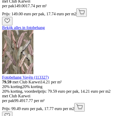
met Club Karwei
per pak
149
.
00
17.74 per m²
Prijs: 149.00 euro per pak, 17.74 euro per m2
Bekijk alles in fotobehang
Fotobehang Vayèn (113327)
79.59
met Club Karwei
14.21
per m²
20% korting
20% korting
20% korting, voordeelprijs: 79.59 euro per pak, 14.21 euro per m2
met Club Karwei
per pak
99
.
49
17.77 per m²
Prijs: 99.49 euro per pak, 17.77 euro per m2