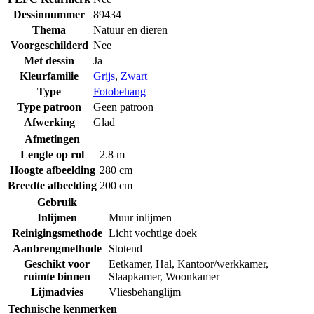
Dessinnummer
89434
Thema
Natuur en dieren
Voorgeschilderd
Nee
Met dessin
Ja
Kleurfamilie
Grijs
,
Zwart
Type
Fotobehang
Type patroon
Geen patroon
Afwerking
Glad
Afmetingen
Lengte op rol
2.8 m
Hoogte afbeelding
280 cm
Breedte afbeelding
200 cm
Gebruik
Inlijmen
Muur inlijmen
Reinigingsmethode
Licht vochtige doek
Aanbrengmethode
Stotend
Geschikt voor
Eetkamer
,
Hal
,
Kantoor/werkkamer
,
ruimte binnen
Slaapkamer
,
Woonkamer
Lijmadvies
Vliesbehanglijm
Technische kenmerken