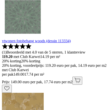
vtwonen fotobehang woods (dessin 113334)
(
1
)
Beoordeeld met 4.0 van de 5 sterren, 1 klantreview
119.20
met Club Karwei
14.19
per m²
20% korting
20% korting
20% korting, voordeelprijs: 119.20 euro per pak, 14.19 euro per m2
met Club Karwei
per pak
149
.
00
17.74 per m²
Prijs: 149.00 euro per pak, 17.74 euro per m2