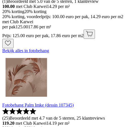
(
1
)
Beoordeeld met 5.0 van de 5 sterren, 1 klantreview
100.00
met Club Karwei
14.29
per m²
20% korting
20% korting
20% korting, voordeelprijs: 100.00 euro per pak, 14.29 euro per m2
met Club Karwei
per pak
125
.
00
17.86 per m²
Prijs: 125.00 euro per pak, 17.86 euro per m2
Bekijk alles in fotobehang
Fotobehang Palm Imke (dessin 107345)
(
25
)
Beoordeeld met 4.7 van de 5 sterren, 25 klantreviews
119.20
met Club Karwei
14.19
per m²