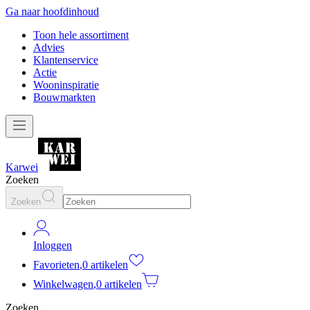
Ga naar hoofdinhoud
Toon hele assortiment
Advies
Klantenservice
Actie
Wooninspiratie
Bouwmarkten
Karwei
Zoeken
Zoeken
Inloggen
Favorieten
,
0 artikelen
Winkelwagen
,
0 artikelen
Zoeken