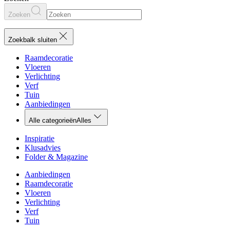
Zoeken
Zoekbalk sluiten
Raamdecoratie
Vloeren
Verlichting
Verf
Tuin
Aanbiedingen
Alle categorieën
Alles
Inspiratie
Klusadvies
Folder & Magazine
Aanbiedingen
Raamdecoratie
Vloeren
Verlichting
Verf
Tuin