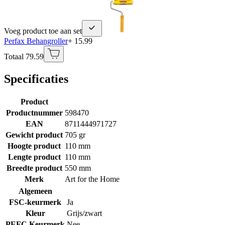
Voeg product toe aan set
Perfax Behangroller
+ 15.99
Totaal 79.59
Specificaties
Product
Productnummer
598470
EAN
8711444971727
Gewicht product
705 gr
Hoogte product
110 mm
Lengte product
110 mm
Breedte product
550 mm
Merk
Art for the Home
Algemeen
FSC-keurmerk
Ja
Kleur
Grijs/zwart
PEFC Keurmerk
Nee