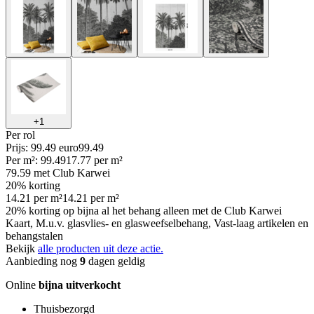
+
1
Per
rol
Prijs: 99.49 euro
99
.
49
Per
m²
:
99.49
17.77
per
m²
79.59
met Club Karwei
20% korting
14.21
per
m²
14.21
per
m²
20% korting op bijna al het behang alleen met de Club Karwei
Kaart, M.u.v. glasvlies- en glasweefselbehang, Vast-laag artikelen en
behangstalen
Bekijk
alle producten uit deze actie.
Aanbieding nog
9
dagen geldig
Online
bijna uitverkocht
Thuisbezorgd