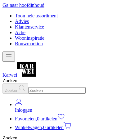
Ga naar hoofdinhoud
Toon hele assortiment
Advies
Klantenservice
Actie
Wooninspiratie
Bouwmarkten
Karwei
Zoeken
Zoeken
Inloggen
Favorieten
,
0 artikelen
Winkelwagen
,
0 artikelen
Zoeken