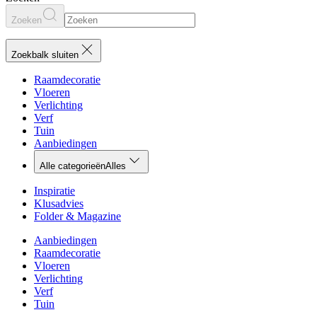
Zoeken
Zoekbalk sluiten
Raamdecoratie
Vloeren
Verlichting
Verf
Tuin
Aanbiedingen
Alle categorieën
Alles
Inspiratie
Klusadvies
Folder & Magazine
Aanbiedingen
Raamdecoratie
Vloeren
Verlichting
Verf
Tuin