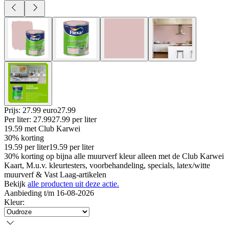
Prijs: 27.99 euro
27
.
99
Per
liter
:
27.99
27.99
per
liter
19.59
met Club Karwei
30% korting
19.59
per
liter
19.59
per
liter
30% korting op bijna alle muurverf kleur alleen met de Club Karwei
Kaart, M.u.v. kleurtesters, voorbehandeling, specials, latex/witte
muurverf & Vast Laag-artikelen
Bekijk
alle producten uit deze actie.
Aanbieding t/m 16-08-2026
Kleur
: