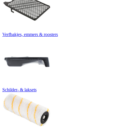
Verfbakjes, emmers & roosters
Schilder- & laksets