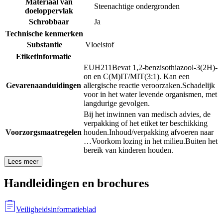
Materiaal van
Steenachtige ondergronden
doeloppervlak
Schrobbaar
Ja
Technische kenmerken
Substantie
Vloeistof
Etiketinformatie
EUH211
Bevat 1,2-benzisothiazool-3(2H)-
on en C(M)IT/MIT(3:1). Kan een
Gevarenaanduidingen
allergische reactie veroorzaken.
Schadelijk
voor in het water levende organismen, met
langdurige gevolgen.
Bij het inwinnen van medisch advies, de
verpakking of het etiket ter beschikking
Voorzorgsmaatregelen
houden.
Inhoud/verpakking afvoeren naar
…
Voorkom lozing in het milieu.
Buiten het
bereik van kinderen houden.
Lees meer
Handleidingen en brochures
Veiligheidsinformatieblad