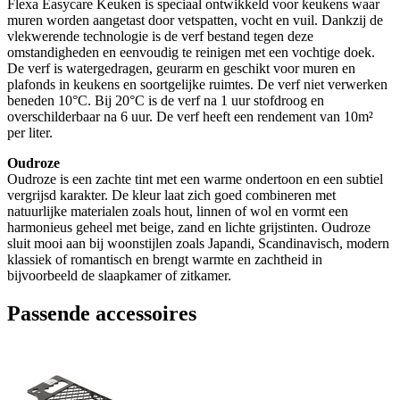
Flexa Easycare Keuken is speciaal ontwikkeld voor keukens waar
muren worden aangetast door vetspatten, vocht en vuil. Dankzij de
vlekwerende technologie is de verf bestand tegen deze
omstandigheden en eenvoudig te reinigen met een vochtige doek.
De verf is watergedragen, geurarm en geschikt voor muren en
plafonds in keukens en soortgelijke ruimtes. De verf niet verwerken
beneden 10°C. Bij 20°C is de verf na 1 uur stofdroog en
overschilderbaar na 6 uur. De verf heeft een rendement van 10m²
per liter.
Oudroze
Oudroze is een zachte tint met een warme ondertoon en een subtiel
vergrijsd karakter. De kleur laat zich goed combineren met
natuurlijke materialen zoals hout, linnen of wol en vormt een
harmonieus geheel met beige, zand en lichte grijstinten. Oudroze
sluit mooi aan bij woonstijlen zoals Japandi, Scandinavisch, modern
klassiek of romantisch en brengt warmte en zachtheid in
bijvoorbeeld de slaapkamer of zitkamer.
Passende accessoires