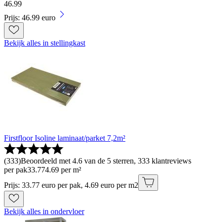
46
.
99
Prijs: 46.99 euro
Bekijk alles in stellingkast
Firstfloor Isoline laminaat/parket 7,2m²
(
333
)
Beoordeeld met 4.6 van de 5 sterren, 333 klantreviews
per pak
33
.
77
4.69 per m²
Prijs: 33.77 euro per pak, 4.69 euro per m2
Bekijk alles in ondervloer