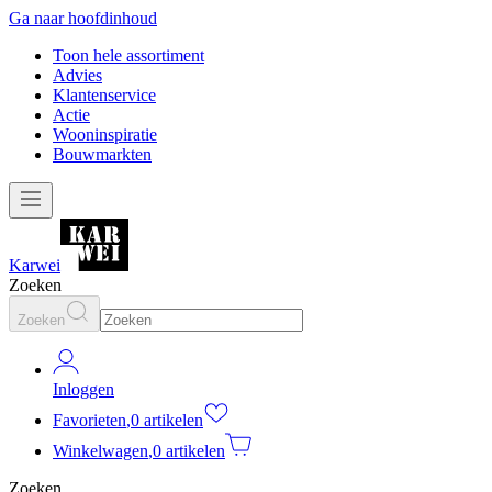
Ga naar hoofdinhoud
Toon hele assortiment
Advies
Klantenservice
Actie
Wooninspiratie
Bouwmarkten
Karwei
Zoeken
Zoeken
Inloggen
Favorieten
,
0 artikelen
Winkelwagen
,
0 artikelen
Zoeken