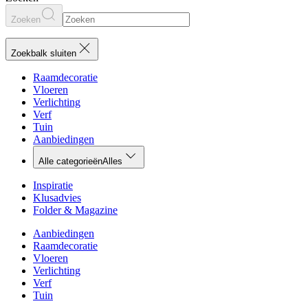
Zoeken
Zoekbalk sluiten
Raamdecoratie
Vloeren
Verlichting
Verf
Tuin
Aanbiedingen
Alle categorieën
Alles
Inspiratie
Klusadvies
Folder & Magazine
Aanbiedingen
Raamdecoratie
Vloeren
Verlichting
Verf
Tuin