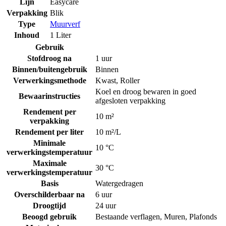
Lijn
Easycare
Verpakking
Blik
Type
Muurverf
Inhoud
1 Liter
Gebruik
Stofdroog na
1 uur
Binnen/buitengebruik
Binnen
Verwerkingsmethode
Kwast
,
Roller
Koel en droog bewaren in goed
Bewaarinstructies
afgesloten verpakking
Rendement per
10 m²
verpakking
Rendement per liter
10 m²/L
Minimale
10 °C
verwerkingstemperatuur
Maximale
30 °C
verwerkingstemperatuur
Basis
Watergedragen
Overschilderbaar na
6 uur
Droogtijd
24 uur
Beoogd gebruik
Bestaande verflagen
,
Muren
,
Plafonds