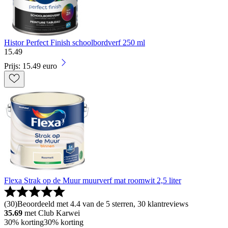
Histor Perfect Finish schoolbordverf 250 ml
15
.
49
Prijs: 15.49 euro
Flexa Strak op de Muur muurverf mat roomwit 2,5 liter
(
30
)
Beoordeeld met 4.4 van de 5 sterren, 30 klantreviews
35.69
met Club Karwei
30% korting
30% korting