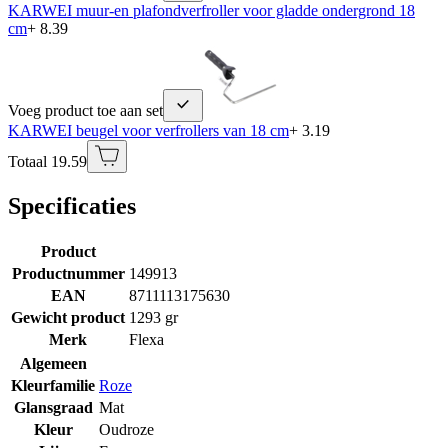
KARWEI muur-en plafondverfroller voor gladde ondergrond 18
cm
+ 8.39
Voeg product toe aan set
KARWEI beugel voor verfrollers van 18 cm
+ 3.19
Totaal 19.59
Specificaties
Product
Productnummer
149913
EAN
8711113175630
Gewicht product
1293 gr
Merk
Flexa
Algemeen
Kleurfamilie
Roze
Glansgraad
Mat
Kleur
Oudroze