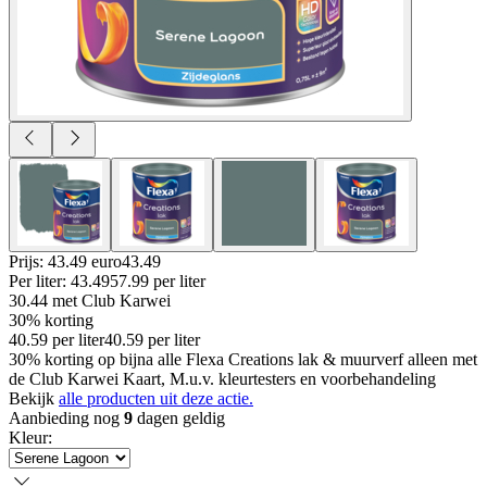
Prijs: 43.49 euro
43
.
49
Per
liter
:
43.49
57.99
per
liter
30.44
met Club Karwei
30% korting
40.59
per
liter
40.59
per
liter
30% korting op bijna alle Flexa Creations lak & muurverf alleen met
de Club Karwei Kaart, M.u.v. kleurtesters en voorbehandeling
Bekijk
alle producten uit deze actie.
Aanbieding nog
9
dagen geldig
Kleur
: