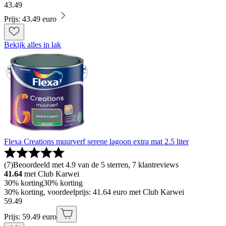
43
.
49
Prijs: 43.49 euro
Bekijk alles in lak
Flexa Creations muurverf serene lagoon extra mat 2.5 liter
(
7
)
Beoordeeld met 4.9 van de 5 sterren, 7 klantreviews
41.64
met Club Karwei
30% korting
30% korting
30% korting, voordeelprijs: 41.64 euro met Club Karwei
59
.
49
Prijs: 59.49 euro