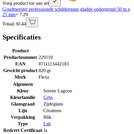
Voeg product toe aan set
Goudmeester professionele schilderstape gladde ondergrond 50 m x
25 mm
+ 7.29
Totaal 30.44
Specificaties
Product
Productnummer
229119
EAN
8711113442183
Gewicht product
820 gr
Merk
Flexa
Algemeen
Kleur
Serene Lagoon
Kleurfamilie
Grijs
Glansgraad
Zijdeglans
Lijn
Creations
Verpakking
Blik
Type
Lak
Redcert Certificaat
Ja