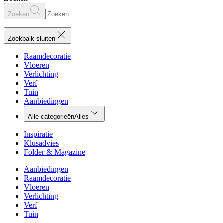
Zoeken
Zoekbalk sluiten
Raamdecoratie
Vloeren
Verlichting
Verf
Tuin
Aanbiedingen
Alle categorieën
Alles
Inspiratie
Klusadvies
Folder & Magazine
Aanbiedingen
Raamdecoratie
Vloeren
Verlichting
Verf
Tuin