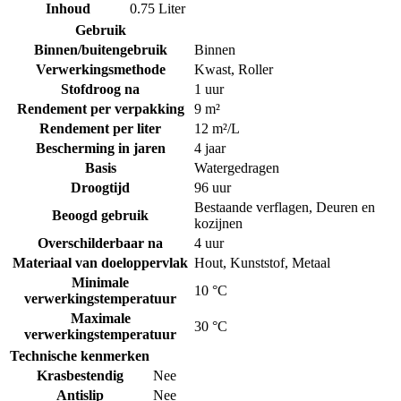
Inhoud
0.75 Liter
Gebruik
Binnen/buitengebruik
Binnen
Verwerkingsmethode
Kwast
,
Roller
Stofdroog na
1 uur
Rendement per verpakking
9 m²
Rendement per liter
12 m²/L
Bescherming in jaren
4 jaar
Basis
Watergedragen
Droogtijd
96 uur
Bestaande verflagen
,
Deuren en
Beoogd gebruik
kozijnen
Overschilderbaar na
4 uur
Materiaal van doeloppervlak
Hout
,
Kunststof
,
Metaal
Minimale
10 °C
verwerkingstemperatuur
Maximale
30 °C
verwerkingstemperatuur
Technische kenmerken
Krasbestendig
Nee
Antislip
Nee