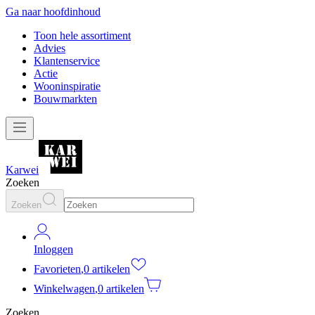
Ga naar hoofdinhoud
Toon hele assortiment
Advies
Klantenservice
Actie
Wooninspiratie
Bouwmarkten
Karwei
Zoeken
Zoeken
Inloggen
Favorieten
,
0 artikelen
Winkelwagen
,
0 artikelen
Zoeken