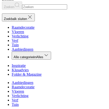
Zoeken
Zoekbalk sluiten
Raamdecoratie
Vloeren
Verlichting
Verf
Tuin
Aanbiedingen
Alle categorieën
Alles
Inspiratie
Klusadvies
Folder & Magazine
Aanbiedingen
Raamdecoratie
Vloeren
Verlichting
Verf
Tuin