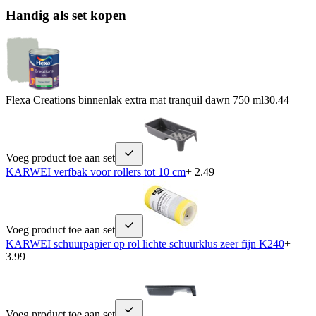
Handig als set kopen
Flexa Creations binnenlak extra mat tranquil dawn 750 ml
30.44
Voeg product toe aan set
KARWEI verfbak voor rollers tot 10 cm
+ 2.49
Voeg product toe aan set
KARWEI schuurpapier op rol lichte schuurklus zeer fijn K240
+
3.99
Voeg product toe aan set