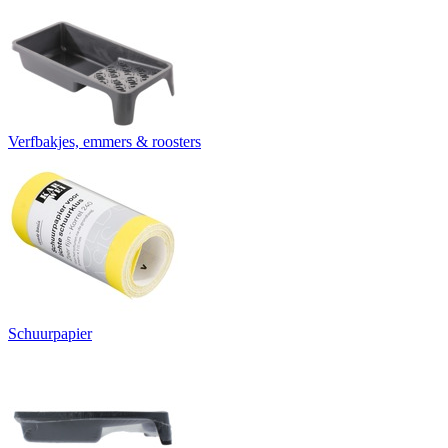
Verfbakjes, emmers & roosters
Schuurpapier