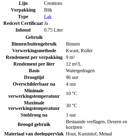
Lijn
Creations
Verpakking
Blik
Type
Lak
Redcert Certificaat
Ja
Inhoud
0.75 Liter
Gebruik
Binnen/buitengebruik
Binnen
Verwerkingsmethode
Kwast
,
Roller
Rendement per verpakking
9 m²
Rendement per liter
12 m²/L
Basis
Watergedragen
Droogtijd
96 uur
Overschilderbaar na
4 uur
Minimale
10 °C
verwerkingstemperatuur
Maximale
30 °C
verwerkingstemperatuur
Stofdroog na
1 uur
Bestaande verflagen
,
Deuren en
Beoogd gebruik
kozijnen
Materiaal van doeloppervlak
Hout
,
Kunststof
,
Metaal