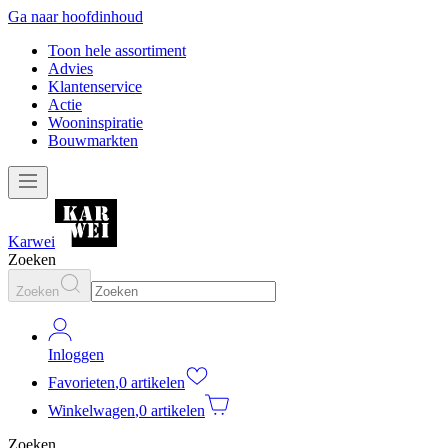
Ga naar hoofdinhoud
Toon hele assortiment
Advies
Klantenservice
Actie
Wooninspiratie
Bouwmarkten
Karwei
Zoeken
Zoeken
Inloggen
Favorieten
,
0 artikelen
Winkelwagen
,
0 artikelen
Zoeken