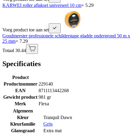
KARWEI roller aflakset universeel 10 cm
+ 5.29
Voeg product toe aan set
Goudmeester professionele schilderstape gladde ondergrond 50 m x
25 mm
+ 7.29
Totaal 30.44
Specificaties
Product
Productnummer
229140
EAN
8711113442268
Gewicht product
981 gr
Merk
Flexa
Algemeen
Kleur
Tranquil Dawn
Kleurfamilie
Grijs
Glansgraad
Extra mat