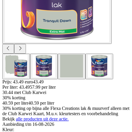
Prijs: 43.49 euro
43
.
49
Per
liter
:
43.49
57.99
per
liter
30.44
met Club Karwei
30% korting
40.59
per
liter
40.59
per
liter
30% korting op bijna alle Flexa Creations lak & muurverf alleen met
de Club Karwei Kaart, M.u.v. kleurtesters en voorbehandeling
Bekijk
alle producten uit deze actie.
Aanbieding t/m 16-08-2026
Kleur
: