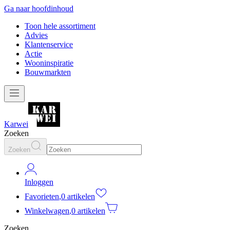
Ga naar hoofdinhoud
Toon hele assortiment
Advies
Klantenservice
Actie
Wooninspiratie
Bouwmarkten
Karwei
Zoeken
Zoeken
Inloggen
Favorieten
,
0 artikelen
Winkelwagen
,
0 artikelen
Zoeken