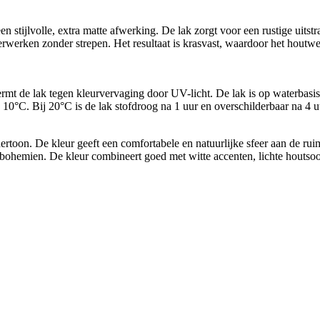
stijlvolle, extra matte afwerking. De lak zorgt voor een rustige uitst
verwerken zonder strepen. Het resultaat is krasvast, waardoor het houtwe
mt de lak tegen kleurvervaging door UV-licht. De lak is op waterbasis
10°C. Bij 20°C is de lak stofdroog na 1 uur en overschilderbaar na 4 uu
dertoon. De kleur geeft een comfortabele en natuurlijke sfeer aan de r
of bohemien. De kleur combineert goed met witte accenten, lichte houtsoo