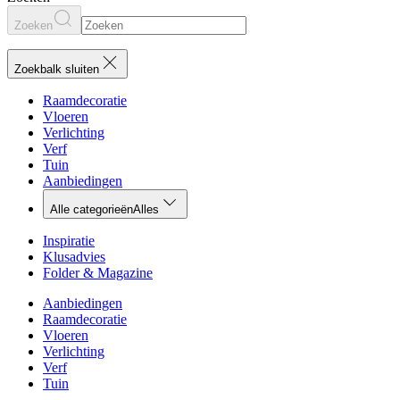
Zoeken
Zoekbalk sluiten
Raamdecoratie
Vloeren
Verlichting
Verf
Tuin
Aanbiedingen
Alle categorieën
Alles
Inspiratie
Klusadvies
Folder & Magazine
Aanbiedingen
Raamdecoratie
Vloeren
Verlichting
Verf
Tuin