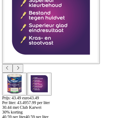
Prijs: 43.49 euro
43
.
49
Per
liter
:
43.49
57.99
per
liter
30.44
met Club Karwei
30% korting
40.59
per
liter
40.59
per
liter