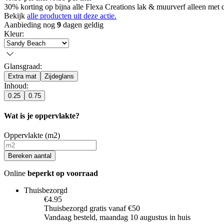
30% korting op bijna alle Flexa Creations lak & muurverf alleen met 
Bekijk
alle producten uit deze actie.
Aanbieding nog
9
dagen geldig
Kleur
:
Glansgraad
:
Extra mat
Zijdeglans
Inhoud
:
0.25
0.75
Wat is je oppervlakte?
Oppervlakte (m2)
Bereken aantal
Online
beperkt op voorraad
Thuisbezorgd
€4.95
Thuisbezorgd gratis vanaf €50
Vandaag besteld, maandag 10 augustus in huis