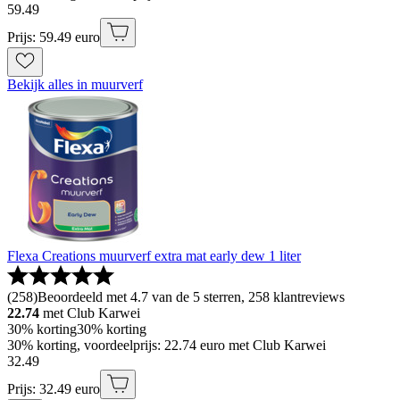
59
.
49
Prijs: 59.49 euro
Bekijk alles in muurverf
Flexa Creations muurverf extra mat early dew 1 liter
(
258
)
Beoordeeld met 4.7 van de 5 sterren, 258 klantreviews
22.74
met Club Karwei
30% korting
30% korting
30% korting, voordeelprijs: 22.74 euro met Club Karwei
32
.
49
Prijs: 32.49 euro