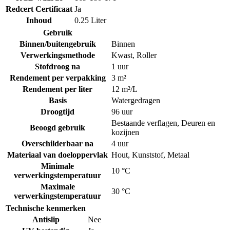
Redcert Certificaat
Ja
Inhoud
0.25 Liter
Gebruik
Binnen/buitengebruik
Binnen
Verwerkingsmethode
Kwast
,
Roller
Stofdroog na
1 uur
Rendement per verpakking
3 m²
Rendement per liter
12 m²/L
Basis
Watergedragen
Droogtijd
96 uur
Bestaande verflagen
,
Deuren en
Beoogd gebruik
kozijnen
Overschilderbaar na
4 uur
Materiaal van doeloppervlak
Hout
,
Kunststof
,
Metaal
Minimale
10 °C
verwerkingstemperatuur
Maximale
30 °C
verwerkingstemperatuur
Technische kenmerken
Antislip
Nee