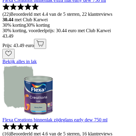
Flexa Creations binnenlak extra mat early dew 750 ml
(
22
)
Beoordeeld met 4.4 van de 5 sterren, 22 klantreviews
30.44
met Club Karwei
30% korting
30% korting
30% korting, voordeelprijs: 30.44 euro met Club Karwei
43
.
49
Prijs: 43.49 euro
Bekijk alles in lak
Flexa Creations binnenlak zijdeglans early dew 750 ml
(
16
)
Beoordeeld met 4.6 van de 5 sterren, 16 klantreviews