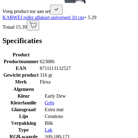
Voeg product toe aan set
KARWEI roller aflakset universeel 10 cm
+ 5.29
Totaal 15.39
Specificaties
Product
Productnummer
623886
EAN
8711113132527
Gewicht product
316 gr
Merk
Flexa
Algemeen
Kleur
Early Dew
Kleurfamilie
Grijs
Glansgraad
Extra mat
Lijn
Creations
Verpakking
Blik
Type
Lak
RGB-waarde
169-180-171