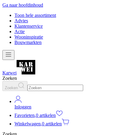
Ga naar hoofdinhoud
Toon hele assortiment
Advies
Klantenservice
Actie
Wooninspiratie
Bouwmarkten
Karwei
Zoeken
Zoeken
Inloggen
Favorieten
,
0 artikelen
Winkelwagen
,
0 artikelen
Zoeken