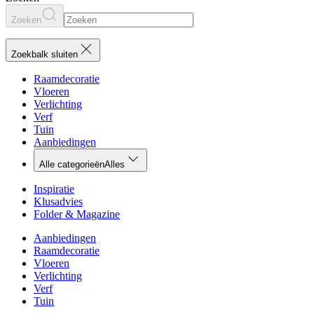
Zoeken
Zoekbalk sluiten
Raamdecoratie
Vloeren
Verlichting
Verf
Tuin
Aanbiedingen
Alle categorieën
Alles
Inspiratie
Klusadvies
Folder & Magazine
Aanbiedingen
Raamdecoratie
Vloeren
Verlichting
Verf
Tuin