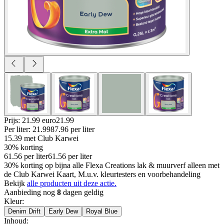
Prijs: 21.99 euro
21
.
99
Per
liter
:
21.99
87.96
per
liter
15.39
met Club Karwei
30% korting
61.56
per
liter
61.56
per
liter
30% korting op bijna alle Flexa Creations lak & muurverf alleen met
de Club Karwei Kaart, M.u.v. kleurtesters en voorbehandeling
Bekijk
alle producten uit deze actie.
Aanbieding nog
8
dagen geldig
Kleur
:
Denim Drift
Early Dew
Royal Blue
Inhoud
: