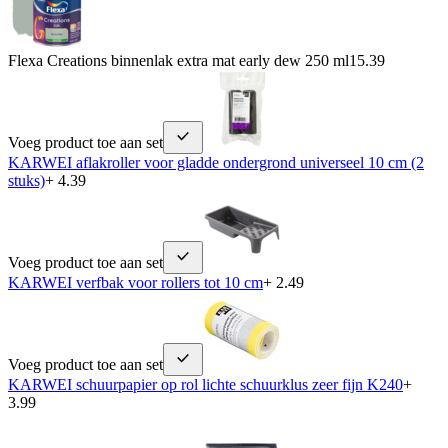
Flexa Creations binnenlak extra mat early dew 250 ml
15.39
Voeg product toe aan set
KARWEI aflakroller voor gladde ondergrond universeel 10 cm (2
stuks)
+ 4.39
Voeg product toe aan set
KARWEI verfbak voor rollers tot 10 cm
+ 2.49
Voeg product toe aan set
KARWEI schuurpapier op rol lichte schuurklus zeer fijn K240
+
3.99