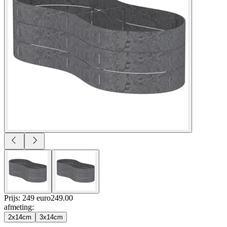
Prijs: 249 euro
249
.
00
afmeting
:
2x14cm
3x14cm