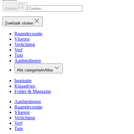
Zoeken
Zoekbalk sluiten
Raamdecoratie
Vloeren
Verlichting
Verf
Tuin
Aanbiedingen
Alle categorieën
Alles
Inspiratie
Klusadvies
Folder & Magazine
Aanbiedingen
Raamdecoratie
Vloeren
Verlichting
Verf
Tuin