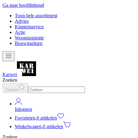
Ga naar hoofdinhoud
Toon hele assortiment
Advies
Klantenservice
Actie
Wooninspiratie
Bouwmarkten
Karwei
Zoeken
Zoeken
Inloggen
Favorieten
,
0 artikelen
Winkelwagen
,
0 artikelen
Zoeken