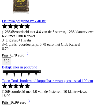
Fleurella potgrond (zak 40 ltr)
(
1286
)
Beoordeeld met 4.4 van de 5 sterren, 1286 klantreviews
6.79
met Club Karwei
3+1 gratis
3+1 gratis
3+1 gratis, voordeelprijs: 6.79 euro met Club Karwei
6
.
79
Prijs: 6.79 euro
Bekijk alles in potgrond
Talen Tools borderrand koppelbaar zwart gecoat staal 100 cm
(
10
)
Beoordeeld met 4.9 van de 5 sterren, 10 klantreviews
16
.
99
Prijs: 16.99 euro