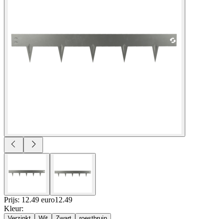
Prijs: 12.49 euro
12
.
49
Kleur
:
Verzinkt
Wit
Zwart
roestbruin