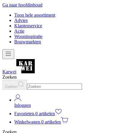
Ga naar hoofdinhoud
Toon hele assortiment
Advies
Klantenservice
Actie
Wooninspiratie
Bouwmarkten
Karwei
Zoeken
Zoeken
Inloggen
Favorieten
,
0 artikelen
Winkelwagen
,
0 artikelen
Zoeken