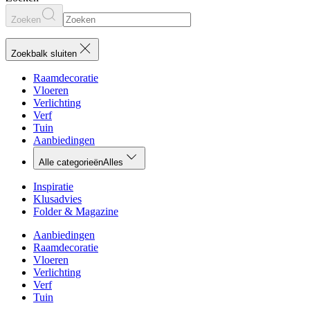
Zoeken
Zoekbalk sluiten
Raamdecoratie
Vloeren
Verlichting
Verf
Tuin
Aanbiedingen
Alle categorieën
Alles
Inspiratie
Klusadvies
Folder & Magazine
Aanbiedingen
Raamdecoratie
Vloeren
Verlichting
Verf
Tuin