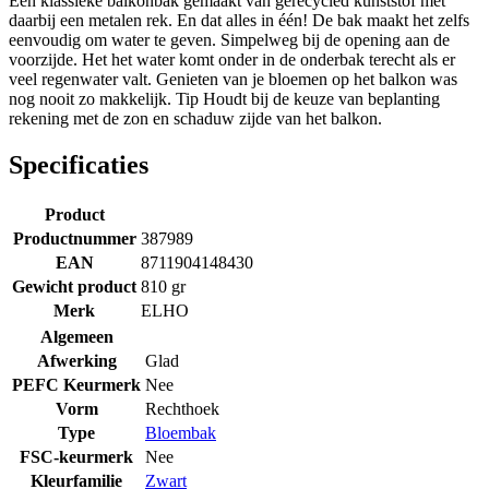
Een klassieke balkonbak gemaakt van gerecycled kunststof met
daarbij een metalen rek. En dat alles in één! De bak maakt het zelfs
eenvoudig om water te geven. Simpelweg bij de opening aan de
voorzijde. Het het water komt onder in de onderbak terecht als er
veel regenwater valt. Genieten van je bloemen op het balkon was
nog nooit zo makkelijk. Tip Houdt bij de keuze van beplanting
rekening met de zon en schaduw zijde van het balkon.
Specificaties
Product
Productnummer
387989
EAN
8711904148430
Gewicht product
810 gr
Merk
ELHO
Algemeen
Afwerking
Glad
PEFC Keurmerk
Nee
Vorm
Rechthoek
Type
Bloembak
FSC-keurmerk
Nee
Kleurfamilie
Zwart