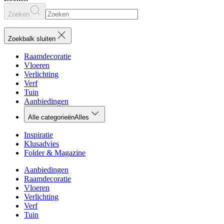
Zoeken
Zoekbalk sluiten
Raamdecoratie
Vloeren
Verlichting
Verf
Tuin
Aanbiedingen
Alle categorieën
Alles
Inspiratie
Klusadvies
Folder & Magazine
Aanbiedingen
Raamdecoratie
Vloeren
Verlichting
Verf
Tuin