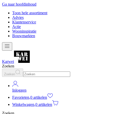
Ga naar hoofdinhoud
Toon hele assortiment
Advies
Klantenservice
Actie
Wooninspiratie
Bouwmarkten
Karwei
Zoeken
Zoeken
Inloggen
Favorieten
,
0 artikelen
Winkelwagen
,
0 artikelen
Zoeken