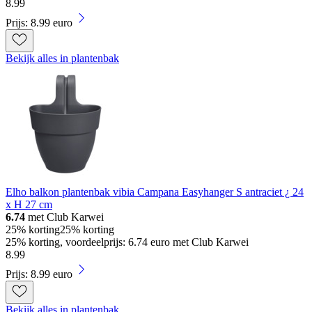
8
.
99
Prijs: 8.99 euro
Bekijk alles in plantenbak
Elho balkon plantenbak vibia Campana Easyhanger S antraciet ¿ 24
x H 27 cm
6.74
met Club Karwei
25% korting
25% korting
25% korting, voordeelprijs: 6.74 euro met Club Karwei
8
.
99
Prijs: 8.99 euro
Bekijk alles in plantenbak