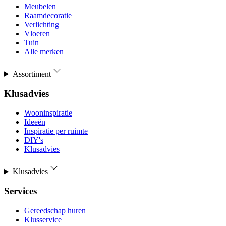
Meubelen
Raamdecoratie
Verlichting
Vloeren
Tuin
Alle merken
Assortiment
Klusadvies
Wooninspiratie
Ideeën
Inspiratie per ruimte
DIY's
Klusadvies
Klusadvies
Services
Gereedschap huren
Klusservice