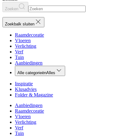
Zoeken
Zoekbalk sluiten
Raamdecoratie
Vloeren
Verlichting
Verf
Tuin
Aanbiedingen
Alle categorieën
Alles
Inspiratie
Klusadvies
Folder & Magazine
Aanbiedingen
Raamdecoratie
Vloeren
Verlichting
Verf
Tuin