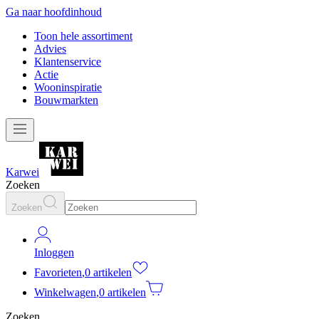
Ga naar hoofdinhoud
Toon hele assortiment
Advies
Klantenservice
Actie
Wooninspiratie
Bouwmarkten
Karwei
Zoeken
Zoeken
Inloggen
Favorieten
,
0 artikelen
Winkelwagen
,
0 artikelen
Zoeken