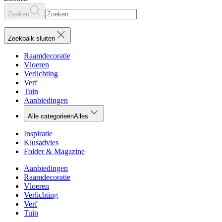
Zoeken
Zoekbalk sluiten
Raamdecoratie
Vloeren
Verlichting
Verf
Tuin
Aanbiedingen
Alle categorieën
Alles
Inspiratie
Klusadvies
Folder & Magazine
Aanbiedingen
Raamdecoratie
Vloeren
Verlichting
Verf
Tuin