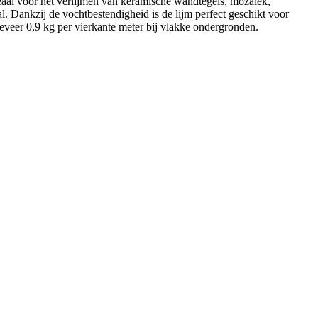
Ideaal voor het verlijmen van keramische wandtegels, mozaïek,
. Dankzij de vochtbestendigheid is de lijm perfect geschikt voor
eveer 0,9 kg per vierkante meter bij vlakke ondergronden.