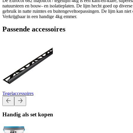
De Eurocol 682 majolicol / tegellijm 4kg is een kant-en-klare, supere
natuursteen en bouw- en isolatieplaten. De lijm hecht goed op divers
gebruik in natte ruimtes en buitengeveltoepassingen. De lijm kan nie
Verkrijgbaar in een handige 4kg emmer.
Passende accessoires
Tegelaccessoires
Handig als set kopen