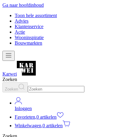
Ga naar hoofdinhoud
Toon hele assortiment
Advies
Klantenservice
Actie
Wooninspiratie
Bouwmarkten
Karwei
Zoeken
Zoeken
Inloggen
Favorieten
,
0 artikelen
Winkelwagen
,
0 artikelen
Zoeken