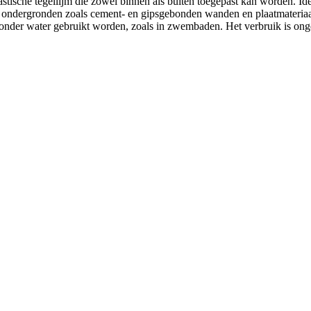
lastische tegellijm die zowel binnen als buiten toegepast kan worden. 
e ondergronden zoals cement- en gipsgebonden wanden en plaatmateriaal
t onder water gebruikt worden, zoals in zwembaden. Het verbruik is ong