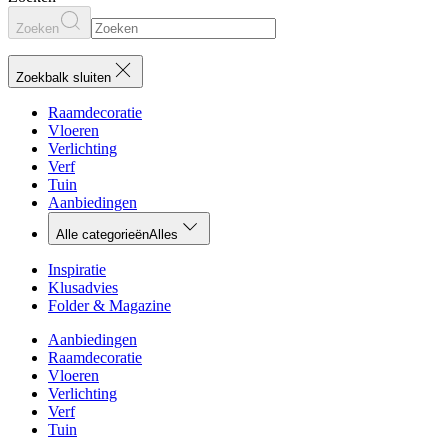
Zoeken
Zoekbalk sluiten
Raamdecoratie
Vloeren
Verlichting
Verf
Tuin
Aanbiedingen
Alle categorieën
Alles
Inspiratie
Klusadvies
Folder & Magazine
Aanbiedingen
Raamdecoratie
Vloeren
Verlichting
Verf
Tuin