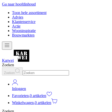
Ga naar hoofdinhoud
Toon hele assortiment
Advies
Klantenservice
Actie
Wooninspiratie
Bouwmarkten
Karwei
Zoeken
Zoeken
Inloggen
Favorieten
,
0 artikelen
Winkelwagen
,
0 artikelen
Zoeken