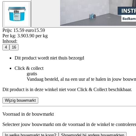
Prijs: 15.59 euro
15
.
59
Per
kg
:
3.90
3.90
per
kg
Inhoud
:
4
16
Dit product wordt niet thuis bezorgd
Click & collect
gratis
Vandaag besteld, al na een uur af te halen in jouw bouw
Dit product is in deze winkel niet voor Click & Collect beschikbaar.
Wijzig bouwmarkt
Voorraad in de bouwmarkt
Selecteer jouw bouwmarkt om de voorraad in de winkel te controlere
In welke bouwmarkt te koop?
Showmodel bij andere bouwmarkten