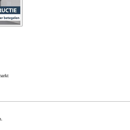
markt
n.