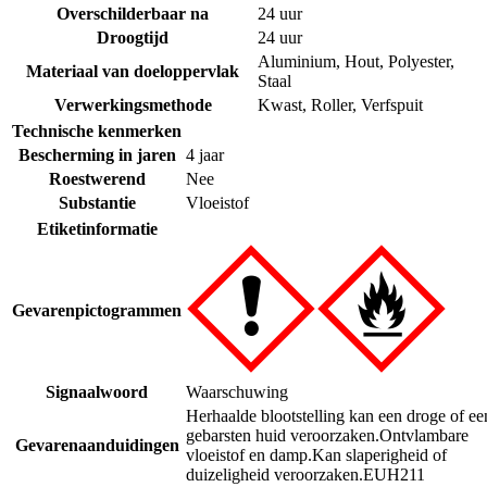
Overschilderbaar na
24 uur
Droogtijd
24 uur
Aluminium
,
Hout
,
Polyester
,
Materiaal van doeloppervlak
Staal
Verwerkingsmethode
Kwast
,
Roller
,
Verfspuit
Technische kenmerken
Bescherming in jaren
4 jaar
Roestwerend
Nee
Substantie
Vloeistof
Etiketinformatie
Gevarenpictogrammen
Signaalwoord
Waarschuwing
Herhaalde blootstelling kan een droge of ee
gebarsten huid veroorzaken.
Ontvlambare
Gevarenaanduidingen
vloeistof en damp.
Kan slaperigheid of
duizeligheid veroorzaken.
EUH211