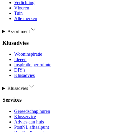
Verlichting
Vloeren
Tuin
Alle merken
Assortiment
Klusadvies
Wooninspiratie
Ideeën
Inspiratie per ruimte
DIY's
Klusadvies
Klusadvies
Services
Gereedschap huren
Klusservice
Advies aan huis
PostNL afhaalpunt