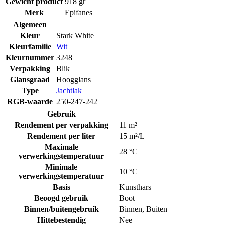
Gewicht product
918 gr
Merk
Epifanes
Algemeen
Kleur
Stark White
Kleurfamilie
Wit
Kleurnummer
3248
Verpakking
Blik
Glansgraad
Hoogglans
Type
Jachtlak
RGB-waarde
250-247-242
Gebruik
Rendement per verpakking
11 m²
Rendement per liter
15 m²/L
Maximale
28 °C
verwerkingstemperatuur
Minimale
10 °C
verwerkingstemperatuur
Basis
Kunsthars
Beoogd gebruik
Boot
Binnen/buitengebruik
Binnen
,
Buiten
Hittebestendig
Nee