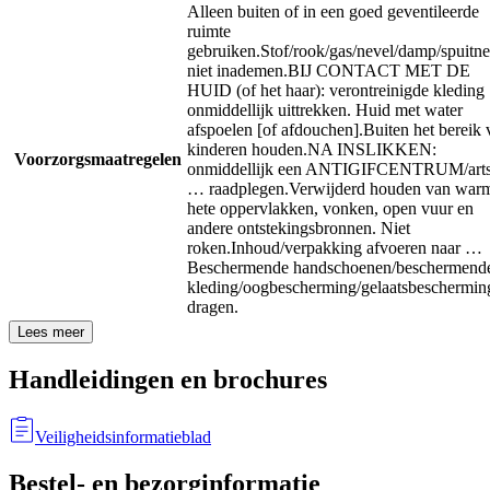
Alleen buiten of in een goed geventileerde
ruimte
gebruiken.
Stof/rook/gas/nevel/damp/spuitne
niet inademen.
BIJ CONTACT MET DE
HUID (of het haar): verontreinigde kleding
onmiddellijk uittrekken. Huid met water
afspoelen [of afdouchen].
Buiten het bereik 
kinderen houden.
NA INSLIKKEN:
Voorzorgsmaatregelen
onmiddellijk een ANTIGIFCENTRUM/arts
… raadplegen.
Verwijderd houden van warm
hete oppervlakken, vonken, open vuur en
andere ontstekingsbronnen. Niet
roken.
Inhoud/verpakking afvoeren naar …
Beschermende handschoenen/beschermend
kleding/oogbescherming/gelaatsbeschermin
dragen.
Lees meer
Handleidingen en brochures
Veiligheidsinformatieblad
Bestel- en bezorginformatie