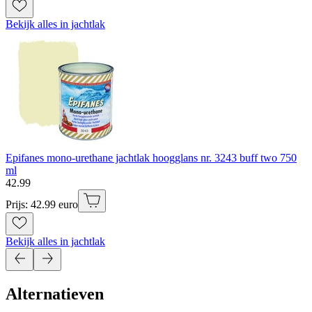
Bekijk alles in jachtlak
Epifanes mono-urethane jachtlak hoogglans nr. 3243 buff two 750
ml
42
.
99
Prijs: 42.99 euro
Bekijk alles in jachtlak
Alternatieven