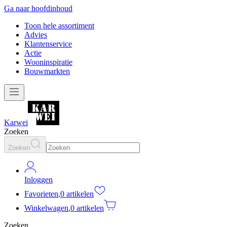
Ga naar hoofdinhoud
Toon hele assortiment
Advies
Klantenservice
Actie
Wooninspiratie
Bouwmarkten
Karwei
Zoeken
Zoeken
Inloggen
Favorieten
,
0 artikelen
Winkelwagen
,
0 artikelen
Zoeken