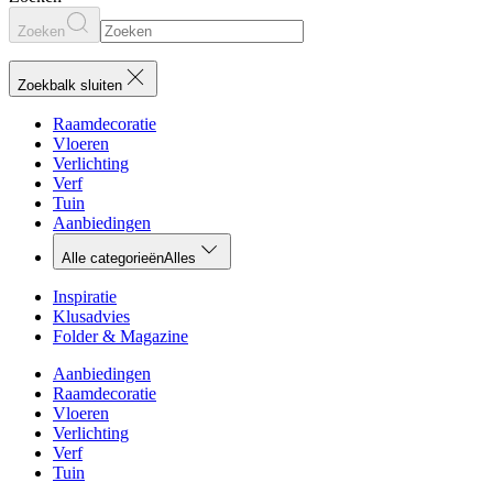
Zoeken
Zoekbalk sluiten
Raamdecoratie
Vloeren
Verlichting
Verf
Tuin
Aanbiedingen
Alle categorieën
Alles
Inspiratie
Klusadvies
Folder & Magazine
Aanbiedingen
Raamdecoratie
Vloeren
Verlichting
Verf
Tuin