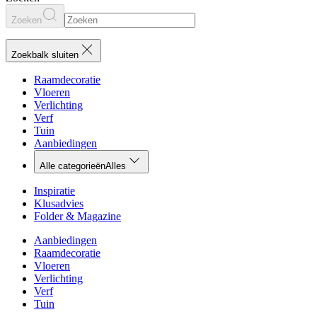
Zoeken
Zoekbalk sluiten
Raamdecoratie
Vloeren
Verlichting
Verf
Tuin
Aanbiedingen
Alle categorieën
Alles
Inspiratie
Klusadvies
Folder & Magazine
Aanbiedingen
Raamdecoratie
Vloeren
Verlichting
Verf
Tuin