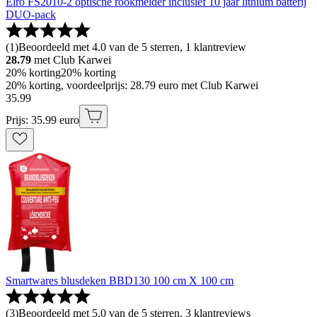
Elro FS2010-2 optische rookmelder inclusief 10 jaar lithium batterij
DUO-pack
(
1
)
Beoordeeld met 4.0 van de 5 sterren, 1 klantreview
28.79
met Club Karwei
20% korting
20% korting
20% korting, voordeelprijs: 28.79 euro met Club Karwei
35
.
99
Prijs: 35.99 euro
Smartwares blusdeken BBD130 100 cm X 100 cm
(
3
)
Beoordeeld met 5.0 van de 5 sterren, 3 klantreviews