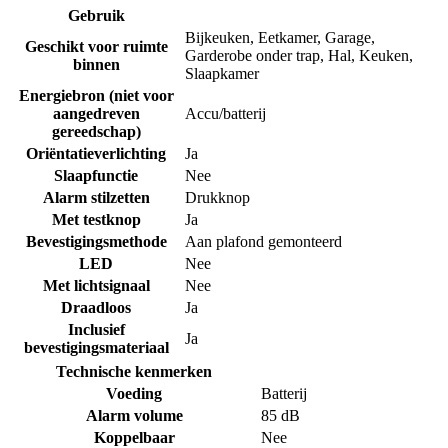
Gebruik
Bijkeuken
,
Eetkamer
,
Garage
,
Geschikt voor ruimte
Garderobe onder trap
,
Hal
,
Keuken
,
binnen
Slaapkamer
Energiebron (niet voor
aangedreven
Accu/batterij
gereedschap)
Oriëntatieverlichting
Ja
Slaapfunctie
Nee
Alarm stilzetten
Drukknop
Met testknop
Ja
Bevestigingsmethode
Aan plafond gemonteerd
LED
Nee
Met lichtsignaal
Nee
Draadloos
Ja
Inclusief
Ja
bevestigingsmateriaal
Technische kenmerken
Voeding
Batterij
Alarm volume
85 dB
Koppelbaar
Nee