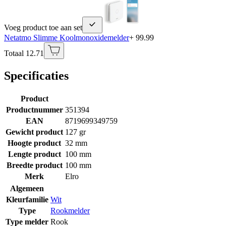
Voeg product toe aan set
Netatmo Slimme Koolmonoxidemelder
+ 99.99
Totaal 12.71
Specificaties
Product
Productnummer
351394
EAN
8719699349759
Gewicht product
127 gr
Hoogte product
32 mm
Lengte product
100 mm
Breedte product
100 mm
Merk
Elro
Algemeen
Kleurfamilie
Wit
Type
Rookmelder
Type melder
Rook