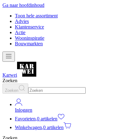
Ga naar hoofdinhoud
Toon hele assortiment
Advies
Klantenservice
Actie
Wooninspiratie
Bouwmarkten
Karwei
Zoeken
Zoeken
Inloggen
Favorieten
,
0 artikelen
Winkelwagen
,
0 artikelen
Zoeken