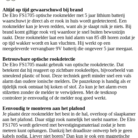
Altijd op tijd gewaarschuwd bij brand
De Elro FS1705 optische rookmelder met 5 jaar lithium batterij
waarschuwt je direct als er rook in huis wordt gedetecteerd. Een
rookmelder kan je leven redden, want als je slaapt ruik je niets. Bij
brand komt giftige rook vrij waardoor je snel buiten bewustzijn
raakt. Deze rookmelder laat een luid alarm van 85 dB horen zodat je
op tijd wakker wordt en kan vluchten. Hij werkt op een
meegeleverde vervangbare 9V batterij die ongeveer 5 jaar meegaat.
Betrouwbare optische rookdetectie
De Elro FS1705 maakt gebruik van optische rookdetectie. Dat
betekent dat hij reageert op zichtbare rookdeeltjes, bijvoorbeeld van
smeulend plastic of hout. Deze techniek geeft minder snel een vals
alarm dan oudere ionische melders. De pauzeknop is handig als er
tijdelijk rook ontstaat bij koken of stof. Zo kun je het alarm even
stilzetten zonder de melder te verwijderen. Met de testknop
controleer je eenvoudig of de melder nog goed werkt.
Eenvoudig te monteren aan het plafond
Je plaatst deze rookmelder het best in de hal, overloop of slaapkamer
aan het plafond. Daar stijgt rook namelijk het snelst naartoe. De Elro
FS1705 wordt geleverd met bevestigingsmateriaal zodat je hem
meteen kunt ophangen. Dankzij het draadloze ontwerp heb je geen
kabels nodig. Liever niet boren? Dan kun je ook een magnetische