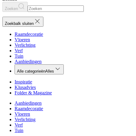
Zoeken
Zoekbalk sluiten
Raamdecoratie
Vloeren
Verlichting
Verf
Tuin
Aanbiedingen
Alle categorieën
Alles
Inspiratie
Klusadvies
Folder & Magazine
Aanbiedingen
Raamdecoratie
Vloeren
Verlichting
Verf
Tuin