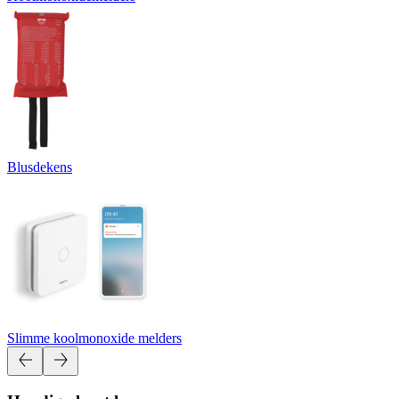
Blusdekens
Slimme koolmonoxide melders