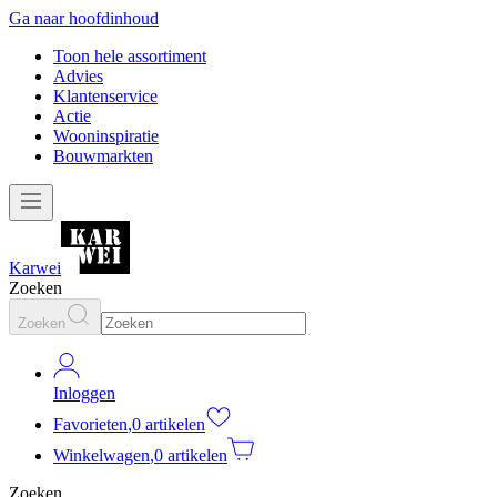
Ga naar hoofdinhoud
Toon hele assortiment
Advies
Klantenservice
Actie
Wooninspiratie
Bouwmarkten
Karwei
Zoeken
Zoeken
Inloggen
Favorieten
,
0 artikelen
Winkelwagen
,
0 artikelen
Zoeken