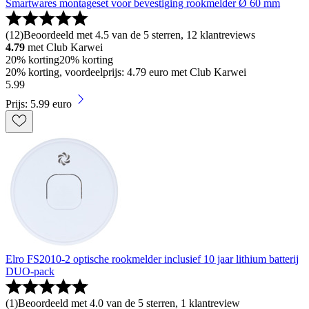
Smartwares montageset voor bevestiging rookmelder Ø 60 mm
(
12
)
Beoordeeld met 4.5 van de 5 sterren, 12 klantreviews
4.79
met Club Karwei
20% korting
20% korting
20% korting, voordeelprijs: 4.79 euro met Club Karwei
5
.
99
Prijs: 5.99 euro
Elro FS2010-2 optische rookmelder inclusief 10 jaar lithium batterij
DUO-pack
(
1
)
Beoordeeld met 4.0 van de 5 sterren, 1 klantreview