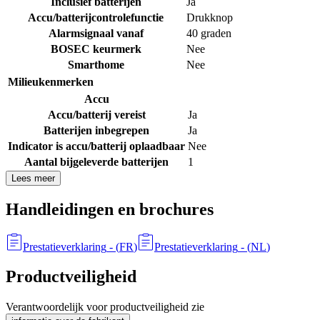
Inclusief batterijen
Ja
Accu/batterijcontrolefunctie
Drukknop
Alarmsignaal vanaf
40 graden
BOSEC keurmerk
Nee
Smarthome
Nee
Milieukenmerken
Accu
Accu/batterij vereist
Ja
Batterijen inbegrepen
Ja
Indicator is accu/batterij oplaadbaar
Nee
Aantal bijgeleverde batterijen
1
Lees meer
Handleidingen en brochures
Prestatieverklaring
- (
FR
)
Prestatieverklaring
- (
NL
)
Productveiligheid
Verantwoordelijk voor productveiligheid zie