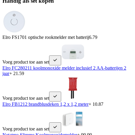
Handig als set kopen
Elro FS1701 optische rookmelder met batterij
6.79
Voeg product toe aan set
Elro FC280211 koolmonoxide melder inclusief 2 AA-batterijen 2
jaar
+ 21.59
Voeg product toe aan set
Elro FB1212 brandblusdeken 1,2 x 1,2 meter
+ 10.87
Voeg product toe aan set
Netatmo Slimme Koolmonoxidemelder
+ 99.99