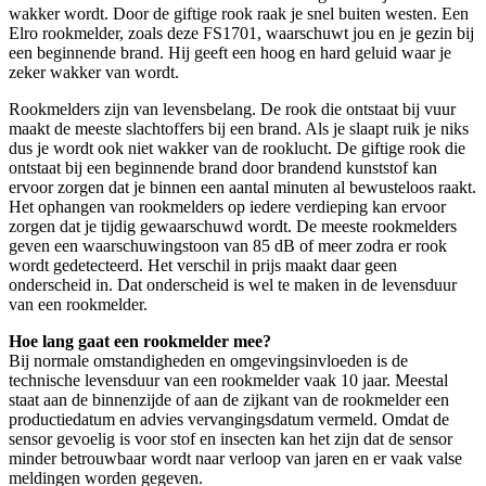
wakker wordt. Door de giftige rook raak je snel buiten westen. Een
Elro rookmelder, zoals deze FS1701, waarschuwt jou en je gezin bij
een beginnende brand. Hij geeft een hoog en hard geluid waar je
zeker wakker van wordt.
Rookmelders zijn van levensbelang. De rook die ontstaat bij vuur
maakt de meeste slachtoffers bij een brand. Als je slaapt ruik je niks
dus je wordt ook niet wakker van de rooklucht. De giftige rook die
ontstaat bij een beginnende brand door brandend kunststof kan
ervoor zorgen dat je binnen een aantal minuten al bewusteloos raakt.
Het ophangen van rookmelders op iedere verdieping kan ervoor
zorgen dat je tijdig gewaarschuwd wordt. De meeste rookmelders
geven een waarschuwingstoon van 85 dB of meer zodra er rook
wordt gedetecteerd. Het verschil in prijs maakt daar geen
onderscheid in. Dat onderscheid is wel te maken in de levensduur
van een rookmelder.
Hoe lang gaat een rookmelder mee?
Bij normale omstandigheden en omgevingsinvloeden is de
technische levensduur van een rookmelder vaak 10 jaar. Meestal
staat aan de binnenzijde of aan de zijkant van de rookmelder een
productiedatum en advies vervangingsdatum vermeld. Omdat de
sensor gevoelig is voor stof en insecten kan het zijn dat de sensor
minder betrouwbaar wordt naar verloop van jaren en er vaak valse
meldingen worden gegeven.