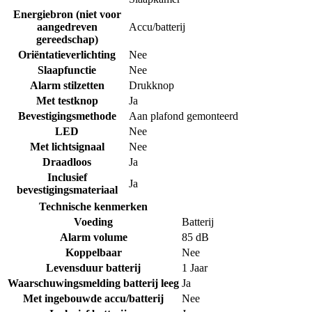
Energiebron (niet voor
aangedreven
Accu/batterij
gereedschap)
Oriëntatieverlichting
Nee
Slaapfunctie
Nee
Alarm stilzetten
Drukknop
Met testknop
Ja
Bevestigingsmethode
Aan plafond gemonteerd
LED
Nee
Met lichtsignaal
Nee
Draadloos
Ja
Inclusief
Ja
bevestigingsmateriaal
Technische kenmerken
Voeding
Batterij
Alarm volume
85 dB
Koppelbaar
Nee
Levensduur batterij
1 Jaar
Waarschuwingsmelding batterij leeg
Ja
Met ingebouwde accu/batterij
Nee