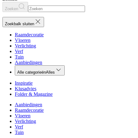
Zoeken
Zoekbalk sluiten
Raamdecoratie
Vloeren
Verlichting
Verf
Tuin
Aanbiedingen
Alle categorieën
Alles
Inspiratie
Klusadvies
Folder & Magazine
Aanbiedingen
Raamdecoratie
Vloeren
Verlichting
Verf
Tuin