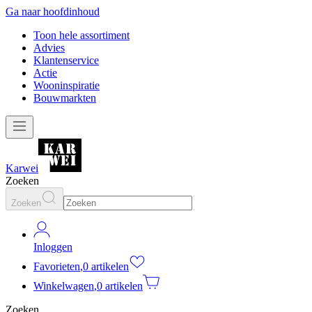
Ga naar hoofdinhoud
Toon hele assortiment
Advies
Klantenservice
Actie
Wooninspiratie
Bouwmarkten
Karwei
Zoeken
Zoeken
Inloggen
Favorieten
,
0 artikelen
Winkelwagen
,
0 artikelen
Zoeken