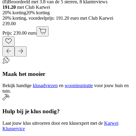
(
8
)
Beoordeeld met 3.8 van de 5 sterren, 8 klantreviews
191.20
met Club Karwei
20% korting
20% korting
20% korting, voordeelprijs: 191.20 euro met Club Karwei
239
.
00
Prijs: 239.00 euro
Maak het mooier
Bekijk handige
klusadviezen
en
wooninspiratie
voor jouw huis en
tuin.
Hulp bij je klus nodig?
Laat jouw klus uitvoeren door een klusexpert met de
Karwei
Klusservice