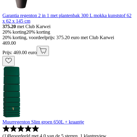
Garantia regenton 2 in 1 met plantenbak 300 L mokka kunststof 62
x 62 x 145 cm
375.20
met Club Karwei
20% korting
20% korting
20% korting, voordeelprijs: 375.20 euro met Club Karwei
469
.
00
Prijs: 469.00 euro
Muurregenton Slim groen 650L + kraantje
(
1
)
Beoordeeld met 4.0 van de 5 sterren, 1 klantreview