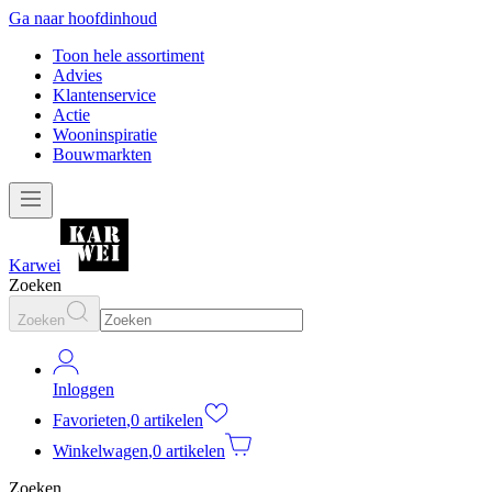
Ga naar hoofdinhoud
Toon hele assortiment
Advies
Klantenservice
Actie
Wooninspiratie
Bouwmarkten
Karwei
Zoeken
Zoeken
Inloggen
Favorieten
,
0 artikelen
Winkelwagen
,
0 artikelen
Zoeken