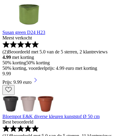
Susan green D24 H23
Meest verkocht
(
2
)
Beoordeeld met 5.0 van de 5 sterren, 2 klantreviews
4.99
met korting
50% korting
50% korting
50% korting, voordeelprijs: 4.99 euro met korting
9
.
99
Prijs: 9.99 euro
Bloempot E&K diverse kleuren kunststof Ø 50 cm
Best beoordeeld
(
11
)
Beoordeeld met 5.0 van de 5 sterren, 11 klantreviews