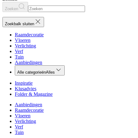
Zoeken
Zoekbalk sluiten
Raamdecoratie
Vloeren
Verlichting
Verf
Tuin
Aanbiedingen
Alle categorieën
Alles
Inspiratie
Klusadvies
Folder & Magazine
Aanbiedingen
Raamdecoratie
Vloeren
Verlichting
Verf
Tuin