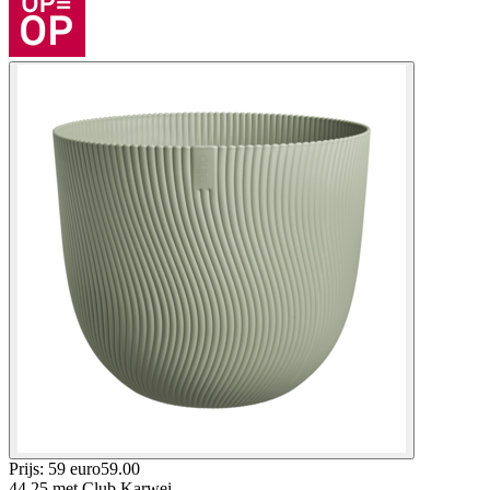
Prijs: 59 euro
59
.
00
44.25
met Club Karwei