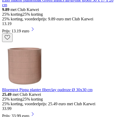
Elho balkon plantenbak Green Basics all-in-one groen 50 x 17 x 26
cm
9.89
met Club Karwei
25% korting
25% korting
25% korting, voordeelprijs: 9.89 euro met Club Karwei
13
.
19
Prijs: 13.19 euro
Bloempot Pippa planter fiberclay oudroze Ø 30x30 cm
25.49
met Club Karwei
25% korting
25% korting
25% korting, voordeelprijs: 25.49 euro met Club Karwei
33
.
99
Prijs: 33.99 euro