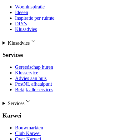
Wooninspiratie
Ideeën
Inspiratie per ruimte
DIY's
Klusadvies
Klusadvies
Services
Gereedschap huren
Klusservice
Advies aan huis
PostNL afhaalpunt
Bekijk alle services
Services
Karwei
Bouwmarkten
Club Karwei
Over Karwei