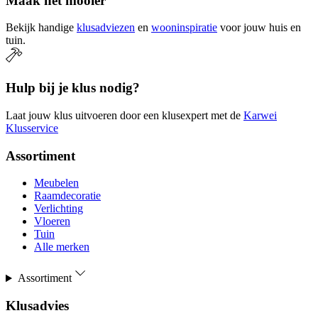
Maak het mooier
Bekijk handige
klusadviezen
en
wooninspiratie
voor jouw huis en
tuin.
Hulp bij je klus nodig?
Laat jouw klus uitvoeren door een klusexpert met de
Karwei
Klusservice
Assortiment
Meubelen
Raamdecoratie
Verlichting
Vloeren
Tuin
Alle merken
Assortiment
Klusadvies