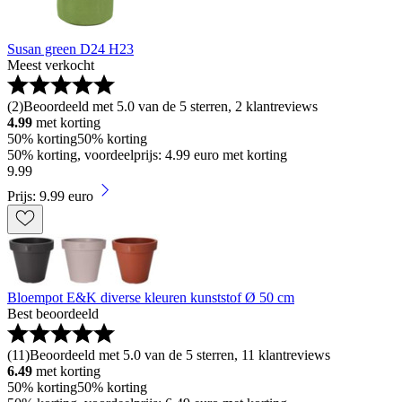
Susan green D24 H23
Meest verkocht
(
2
)
Beoordeeld met 5.0 van de 5 sterren, 2 klantreviews
4.99
met korting
50% korting
50% korting
50% korting, voordeelprijs: 4.99 euro met korting
9
.
99
Prijs: 9.99 euro
Bloempot E&K diverse kleuren kunststof Ø 50 cm
Best beoordeeld
(
11
)
Beoordeeld met 5.0 van de 5 sterren, 11 klantreviews
6.49
met korting
50% korting
50% korting