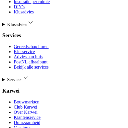
Inspiratie per ruimte
DIY's
Klusadvies
Klusadvies
Services
Gereedschap huren
Klusservice
Advies aan huis
PostNL afhaalpunt
Bekijk alle services
Services
Karwei
Bouwmarkten
Club Karwei
Over Karwei
Klantenservice
Duurzaamheid
Vacatures