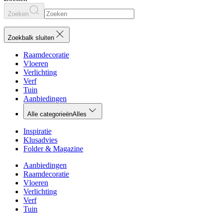
Zoeken
Zoekbalk sluiten
Raamdecoratie
Vloeren
Verlichting
Verf
Tuin
Aanbiedingen
Alle categorieën
Alles
Inspiratie
Klusadvies
Folder & Magazine
Aanbiedingen
Raamdecoratie
Vloeren
Verlichting
Verf
Tuin