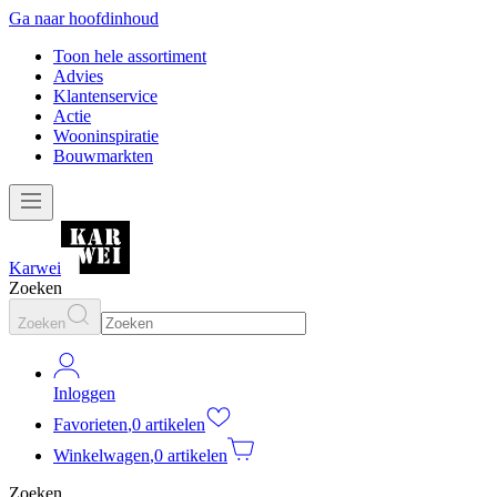
Ga naar hoofdinhoud
Toon hele assortiment
Advies
Klantenservice
Actie
Wooninspiratie
Bouwmarkten
Karwei
Zoeken
Zoeken
Inloggen
Favorieten
,
0 artikelen
Winkelwagen
,
0 artikelen
Zoeken