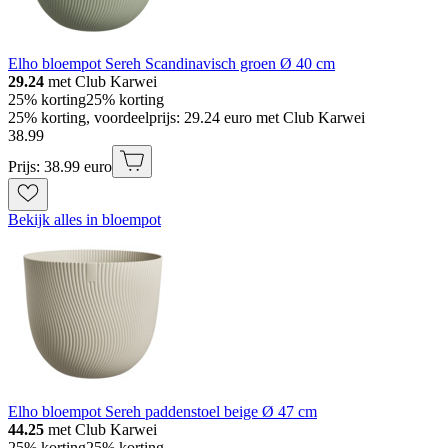
Elho bloempot Sereh Scandinavisch groen Ø 40 cm
29.24
met Club Karwei
25% korting
25% korting
25% korting, voordeelprijs: 29.24 euro met Club Karwei
38
.
99
Prijs: 38.99 euro
Bekijk alles in bloempot
Elho bloempot Sereh paddenstoel beige Ø 47 cm
44.25
met Club Karwei
25% korting
25% korting