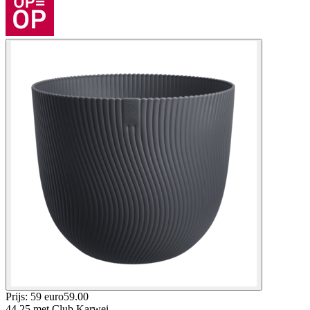
Prijs: 59 euro
59
.
00
44.25
met Club Karwei