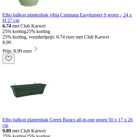
Elho balkon plantenbak vibia Campana Easyhanger S groen ¿ 24 x
H 27 cm
6.74
met Club Karwei
25% korting
25% korting
25% korting, voordeelprijs: 6.74 euro met Club Karwei
8
.
99
Prijs: 8.99 euro
Elho balkon plantenbak Green Basics all-in-one groen 50 x 17 x 26
cm
9.89
met Club Karwei
25% korting
25% korting