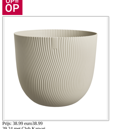
Prijs: 38.99 euro
38
.
99
29.24
met Club Karwei