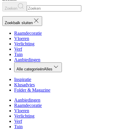
Zoeken
Zoekbalk sluiten
Raamdecoratie
Vloeren
Verlichting
Verf
Tuin
Aanbiedingen
Alle categorieën
Alles
Inspiratie
Klusadvies
Folder & Magazine
Aanbiedingen
Raamdecoratie
Vloeren
Verlichting
Verf
Tuin