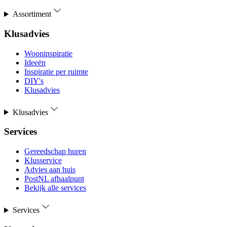
Assortiment
Klusadvies
Wooninspiratie
Ideeën
Inspiratie per ruimte
DIY's
Klusadvies
Klusadvies
Services
Gereedschap huren
Klusservice
Advies aan huis
PostNL afhaalpunt
Bekijk alle services
Services