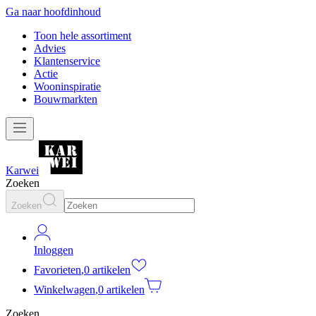
Ga naar hoofdinhoud
Toon hele assortiment
Advies
Klantenservice
Actie
Wooninspiratie
Bouwmarkten
Karwei
Zoeken
Zoeken
Inloggen
Favorieten
,
0 artikelen
Winkelwagen
,
0 artikelen
Zoeken