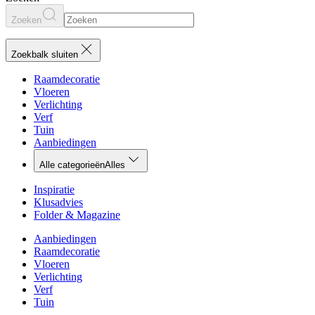
Zoeken
Zoekbalk sluiten
Raamdecoratie
Vloeren
Verlichting
Verf
Tuin
Aanbiedingen
Alle categorieën
Alles
Inspiratie
Klusadvies
Folder & Magazine
Aanbiedingen
Raamdecoratie
Vloeren
Verlichting
Verf
Tuin