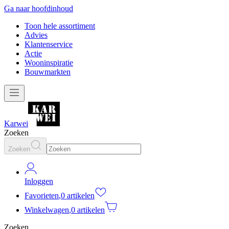
Ga naar hoofdinhoud
Toon hele assortiment
Advies
Klantenservice
Actie
Wooninspiratie
Bouwmarkten
Karwei
Zoeken
Zoeken
Inloggen
Favorieten
,
0 artikelen
Winkelwagen
,
0 artikelen
Zoeken