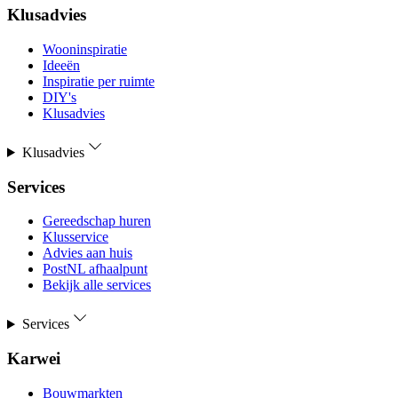
Klusadvies
Wooninspiratie
Ideeën
Inspiratie per ruimte
DIY's
Klusadvies
Klusadvies
Services
Gereedschap huren
Klusservice
Advies aan huis
PostNL afhaalpunt
Bekijk alle services
Services
Karwei
Bouwmarkten