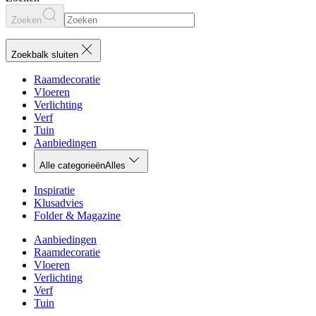
Zoeken
Zoekbalk sluiten
Raamdecoratie
Vloeren
Verlichting
Verf
Tuin
Aanbiedingen
Alle categorieën
Alles
Inspiratie
Klusadvies
Folder & Magazine
Aanbiedingen
Raamdecoratie
Vloeren
Verlichting
Verf
Tuin