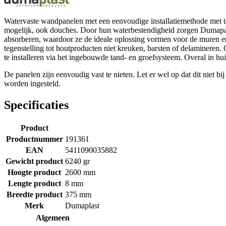
Watervaste wandpanelen met een eenvoudige installatiemethode met tan
mogelijk, ook douches. Door hun waterbestendigheid zorgen Dumapan
absorberen, waardoor ze de ideale oplossing vormen voor de muren e
tegenstelling tot houtproducten niet kreuken, barsten of delaminere
te installeren via het ingebouwde tand- en groefsysteem. Overal in hu
De panelen zijn eenvoudig vast te nieten. Let er wel op dat dit niet b
worden ingesteld.
Specificaties
Product
Productnummer
191361
EAN
5411090035882
Gewicht product
6240 gr
Hoogte product
2600 mm
Lengte product
8 mm
Breedte product
375 mm
Merk
Dumaplast
Algemeen