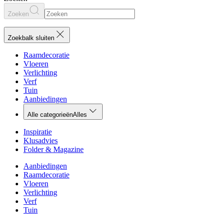
Zoeken
Zoekbalk sluiten
Raamdecoratie
Vloeren
Verlichting
Verf
Tuin
Aanbiedingen
Alle categorieën
Alles
Inspiratie
Klusadvies
Folder & Magazine
Aanbiedingen
Raamdecoratie
Vloeren
Verlichting
Verf
Tuin