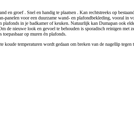
d en groef . Snel en handig te plaatsen . Kan rechtstreeks op bestaand
-panelen voor een duurzame wand- en plafondbekleding, vooral in voc
n plafonds in je badkamer of keuken. Natuurlijk kan Dumapan ook elde
n. Om de nieuwe look en gevoel te behouden is sporadisch reinigen met
is toepasbaar op muren én plafonds.
ij te koude temperaturen wordt gedaan om breken van de nagellip tegen t