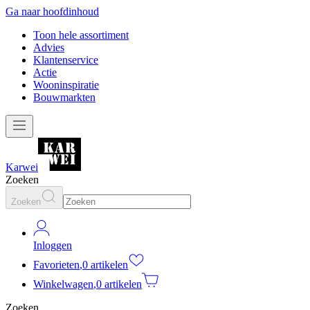
Ga naar hoofdinhoud
Toon hele assortiment
Advies
Klantenservice
Actie
Wooninspiratie
Bouwmarkten
Karwei
Zoeken
Zoeken
Inloggen
Favorieten
,
0 artikelen
Winkelwagen
,
0 artikelen
Zoeken