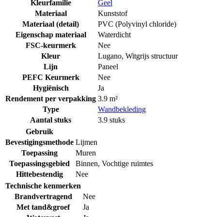
Kleurfamilie
Geel
Materiaal
Kunststof
Materiaal (detail)
PVC (Polyvinyl chloride)
Eigenschap materiaal
Waterdicht
FSC-keurmerk
Nee
Kleur
Lugano, Witgrijs structuur
Lijn
Paneel
PEFC Keurmerk
Nee
Hygiënisch
Ja
Rendement per verpakking
3.9 m²
Type
Wandbekleding
Aantal stuks
3.9 stuks
Gebruik
Bevestigingsmethode
Lijmen
Toepassing
Muren
Toepassingsgebied
Binnen
,
Vochtige ruimtes
Hittebestendig
Nee
Technische kenmerken
Brandvertragend
Nee
Met tand&groef
Ja