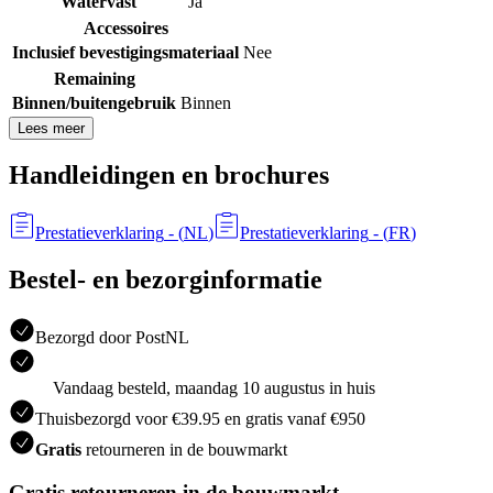
Watervast
Ja
Accessoires
Inclusief bevestigingsmateriaal
Nee
Remaining
Binnen/buitengebruik
Binnen
Lees meer
Handleidingen en brochures
Prestatieverklaring
- (
NL
)
Prestatieverklaring
- (
FR
)
Bestel- en bezorginformatie
Bezorgd door PostNL
Vandaag besteld, maandag 10 augustus in huis
Thuisbezorgd voor €39.95 en gratis vanaf €950
Gratis
retourneren in de bouwmarkt
Gratis retourneren in de bouwmarkt