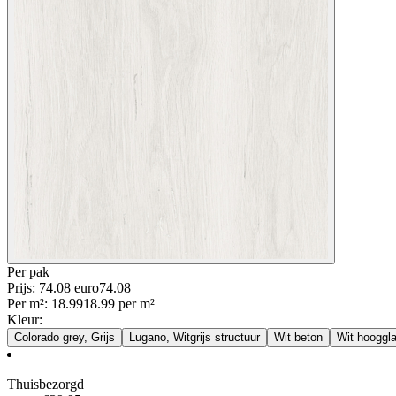
Per
pak
Prijs: 74.08 euro
74
.
08
Per
m²
:
18.99
18.99
per
m²
Kleur
:
Colorado grey, Grijs
Lugano, Witgrijs structuur
Wit beton
Wit hooggl
Thuisbezorgd