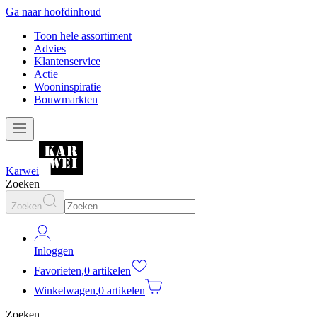
Ga naar hoofdinhoud
Toon hele assortiment
Advies
Klantenservice
Actie
Wooninspiratie
Bouwmarkten
Karwei
Zoeken
Zoeken
Inloggen
Favorieten
,
0 artikelen
Winkelwagen
,
0 artikelen
Zoeken