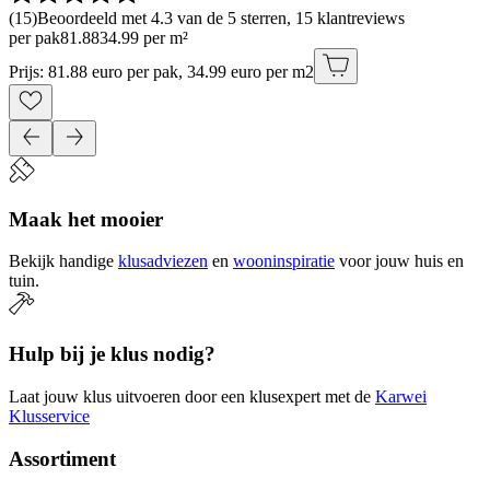
(
15
)
Beoordeeld met 4.3 van de 5 sterren, 15 klantreviews
per pak
81
.
88
34.99 per m²
Prijs: 81.88 euro per pak, 34.99 euro per m2
Maak het mooier
Bekijk handige
klusadviezen
en
wooninspiratie
voor jouw huis en
tuin.
Hulp bij je klus nodig?
Laat jouw klus uitvoeren door een klusexpert met de
Karwei
Klusservice
Assortiment