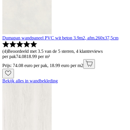
Dumapan wandpaneel PVC wit beton 3.9m2, afm.260x37,5cm
(
4
)
Beoordeeld met 3.5 van de 5 sterren, 4 klantreviews
per pak
74
.
08
18.99 per m²
Prijs: 74.08 euro per pak, 18.99 euro per m2
Bekijk alles in wandbekleding