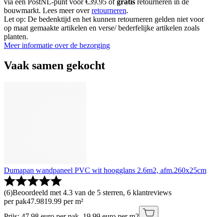
via een PostNL-punt voor €39.95 of
gratis
retourneren in de
bouwmarkt. Lees meer over
retourneren
.
Let op: De bedenktijd en het kunnen retourneren gelden niet voor
op maat gemaakte artikelen en verse/ bederfelijke artikelen zoals
planten.
Meer informatie over de bezorging
Vaak samen gekocht
Dumapan wandpaneel PVC wit hoogglans 2.6m2, afm.260x25cm
(
6
)
Beoordeeld met 4.3 van de 5 sterren, 6 klantreviews
per pak
47
.
98
19.99 per m²
Prijs: 47.98 euro per pak, 19.99 euro per m2