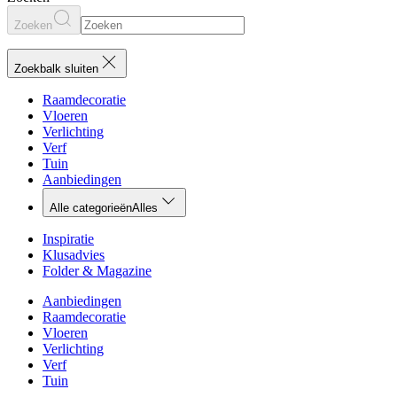
Zoeken
Zoekbalk sluiten
Raamdecoratie
Vloeren
Verlichting
Verf
Tuin
Aanbiedingen
Alle categorieën
Alles
Inspiratie
Klusadvies
Folder & Magazine
Aanbiedingen
Raamdecoratie
Vloeren
Verlichting
Verf
Tuin