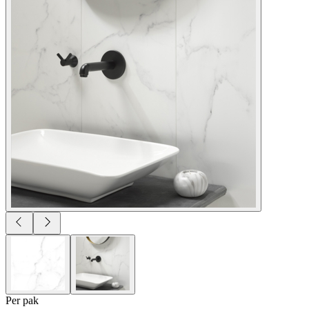
Per
pak