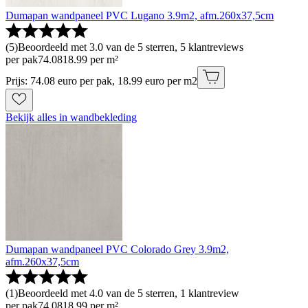
Dumapan wandpaneel PVC Lugano 3.9m2, afm.260x37,5cm
(
5
)
Beoordeeld met 3.0 van de 5 sterren, 5 klantreviews
per pak
74
.
08
18.99 per m²
Prijs: 74.08 euro per pak, 18.99 euro per m2
Bekijk alles in wandbekleding
Dumapan wandpaneel PVC Colorado Grey 3.9m2,
afm.260x37,5cm
(
1
)
Beoordeeld met 4.0 van de 5 sterren, 1 klantreview
per pak
74
.
08
18.99 per m²