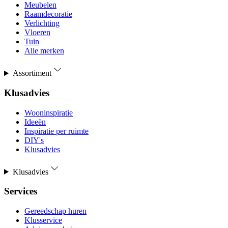
Meubelen
Raamdecoratie
Verlichting
Vloeren
Tuin
Alle merken
Assortiment
Klusadvies
Wooninspiratie
Ideeën
Inspiratie per ruimte
DIY's
Klusadvies
Klusadvies
Services
Gereedschap huren
Klusservice