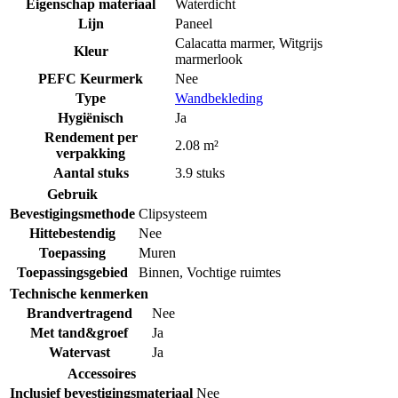
Eigenschap materiaal
Waterdicht
Lijn
Paneel
Calacatta marmer, Witgrijs
Kleur
marmerlook
PEFC Keurmerk
Nee
Type
Wandbekleding
Hygiënisch
Ja
Rendement per
2.08 m²
verpakking
Aantal stuks
3.9 stuks
Gebruik
Bevestigingsmethode
Clipsysteem
Hittebestendig
Nee
Toepassing
Muren
Toepassingsgebied
Binnen
,
Vochtige ruimtes
Technische kenmerken
Brandvertragend
Nee
Met tand&groef
Ja
Watervast
Ja
Accessoires
Inclusief bevestigingsmateriaal
Nee