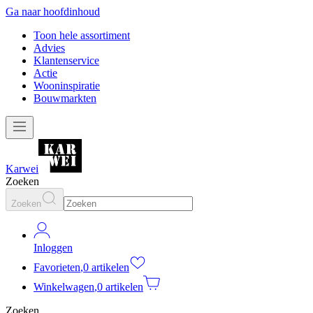
Ga naar hoofdinhoud
Toon hele assortiment
Advies
Klantenservice
Actie
Wooninspiratie
Bouwmarkten
Karwei
Zoeken
Zoeken
Inloggen
Favorieten
,
0 artikelen
Winkelwagen
,
0 artikelen
Zoeken