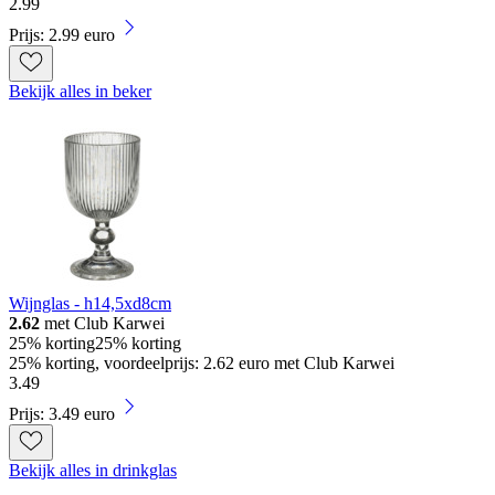
2
.
99
Prijs: 2.99 euro
Bekijk alles in beker
Wijnglas - h14,5xd8cm
2.62
met Club Karwei
25% korting
25% korting
25% korting, voordeelprijs: 2.62 euro met Club Karwei
3
.
49
Prijs: 3.49 euro
Bekijk alles in drinkglas