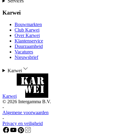
Services
Karwei
Bouwmarkten
Club Karwei
Over Karwei
Klantenservice
Duurzaamheid
Vacatures
Nieuwsbrief
Karwei
Karwei
©
2026
Intergamma B.V.
-
Algemene voorwaarden
-
Privacy en veiligheid