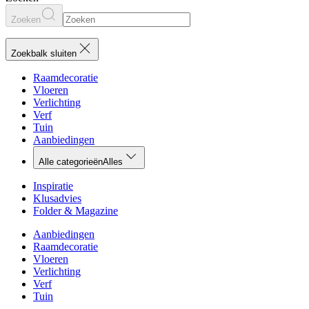
Zoeken
Zoekbalk sluiten
Raamdecoratie
Vloeren
Verlichting
Verf
Tuin
Aanbiedingen
Alle categorieën
Alles
Inspiratie
Klusadvies
Folder & Magazine
Aanbiedingen
Raamdecoratie
Vloeren
Verlichting
Verf
Tuin