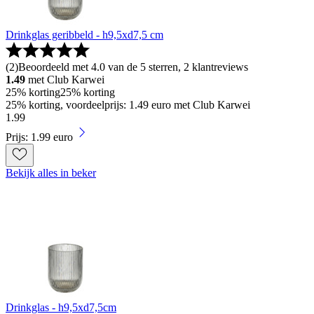
Drinkglas geribbeld - h9,5xd7,5 cm
(
2
)
Beoordeeld met 4.0 van de 5 sterren, 2 klantreviews
1.49
met Club Karwei
25% korting
25% korting
25% korting, voordeelprijs: 1.49 euro met Club Karwei
1
.
99
Prijs: 1.99 euro
Bekijk alles in beker
Drinkglas - h9,5xd7,5cm