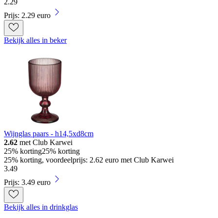
2
.
29
Prijs: 2.29 euro
Bekijk alles in beker
Wijnglas paars - h14,5xd8cm
2.62
met Club Karwei
25% korting
25% korting
25% korting, voordeelprijs: 2.62 euro met Club Karwei
3
.
49
Prijs: 3.49 euro
Bekijk alles in drinkglas