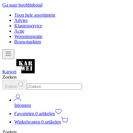
Ga naar hoofdinhoud
Toon hele assortiment
Advies
Klantenservice
Actie
Wooninspiratie
Bouwmarkten
Karwei
Zoeken
Zoeken
Inloggen
Favorieten
,
0 artikelen
Winkelwagen
,
0 artikelen
Zoeken