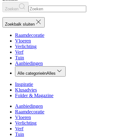
Zoeken
Zoekbalk sluiten
Raamdecoratie
Vloeren
Verlichting
Verf
Tuin
Aanbiedingen
Alle categorieën
Alles
Inspiratie
Klusadvies
Folder & Magazine
Aanbiedingen
Raamdecoratie
Vloeren
Verlichting
Verf
Tuin