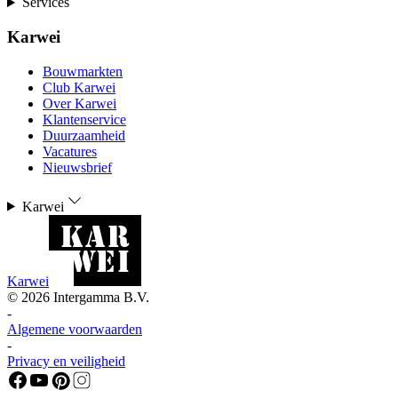
Services
Karwei
Bouwmarkten
Club Karwei
Over Karwei
Klantenservice
Duurzaamheid
Vacatures
Nieuwsbrief
Karwei
Karwei
©
2026
Intergamma B.V.
-
Algemene voorwaarden
-
Privacy en veiligheid