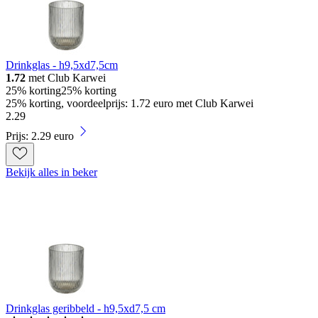
Drinkglas - h9,5xd7,5cm
1.72
met Club Karwei
25% korting
25% korting
25% korting, voordeelprijs: 1.72 euro met Club Karwei
2
.
29
Prijs: 2.29 euro
Bekijk alles in beker
Drinkglas geribbeld - h9,5xd7,5 cm