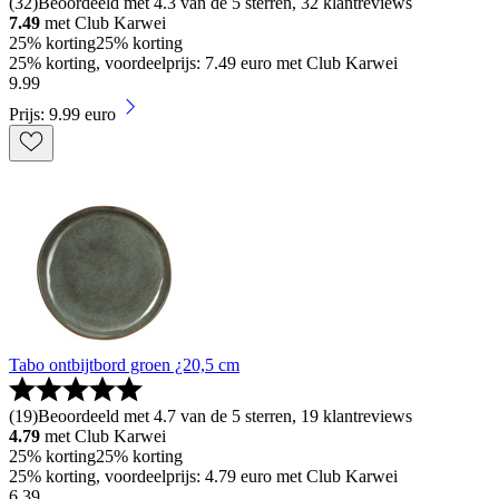
(
32
)
Beoordeeld met 4.3 van de 5 sterren, 32 klantreviews
7.49
met Club Karwei
25% korting
25% korting
25% korting, voordeelprijs: 7.49 euro met Club Karwei
9
.
99
Prijs: 9.99 euro
Tabo ontbijtbord groen ¿20,5 cm
(
19
)
Beoordeeld met 4.7 van de 5 sterren, 19 klantreviews
4.79
met Club Karwei
25% korting
25% korting
25% korting, voordeelprijs: 4.79 euro met Club Karwei
6
.
39