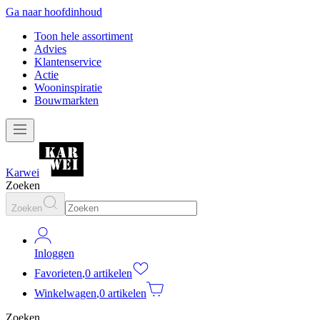
Ga naar hoofdinhoud
Toon hele assortiment
Advies
Klantenservice
Actie
Wooninspiratie
Bouwmarkten
Karwei
Zoeken
Zoeken
Inloggen
Favorieten
,
0 artikelen
Winkelwagen
,
0 artikelen
Zoeken