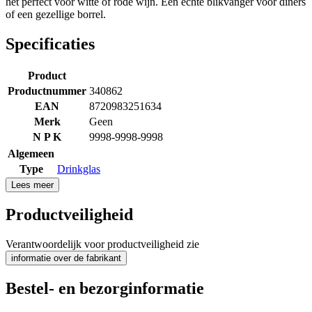
het perfect voor witte of rode wijn. Een echte blikvanger voor diners
of een gezellige borrel.
Specificaties
Product
Productnummer
340862
EAN
8720983251634
Merk
Geen
N P K
9998-9998-9998
Algemeen
Type
Drinkglas
Lees meer
Productveiligheid
Verantwoordelijk voor productveiligheid zie
informatie over de fabrikant
Bestel- en bezorginformatie