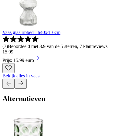
Vaas glas ribbed - h40xd16cm
(
7
)
Beoordeeld met 3.9 van de 5 sterren, 7 klantreviews
15
.
99
Prijs: 15.99 euro
Bekijk alles in vaas
Alternatieven