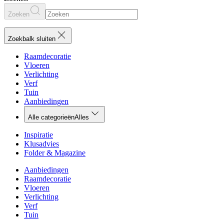
Zoeken
Zoekbalk sluiten
Raamdecoratie
Vloeren
Verlichting
Verf
Tuin
Aanbiedingen
Alle categorieën
Alles
Inspiratie
Klusadvies
Folder & Magazine
Aanbiedingen
Raamdecoratie
Vloeren
Verlichting
Verf
Tuin