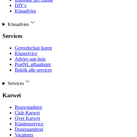
DIY's
Klusadvies
Klusadvies
Services
Gereedschap huren
Klusservice
Advies aan huis
PostNL afhaalpunt
Bekijk alle services
Services
Karwei
Bouwmarkten
Club Karwei
Over Karwei
Klantenservice
Duurzaamheid
Vacatures