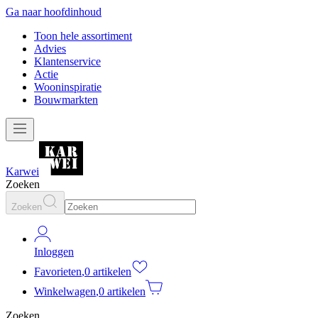
Ga naar hoofdinhoud
Toon hele assortiment
Advies
Klantenservice
Actie
Wooninspiratie
Bouwmarkten
Karwei
Zoeken
Zoeken
Inloggen
Favorieten
,
0 artikelen
Winkelwagen
,
0 artikelen
Zoeken