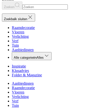
Zoeken
Zoekbalk sluiten
Raamdecoratie
Vloeren
Verlichting
Verf
Tuin
Aanbiedingen
Alle categorieën
Alles
Inspiratie
Klusadvies
Folder & Magazine
Aanbiedingen
Raamdecoratie
Vloeren
Verlichting
Verf
Tuin