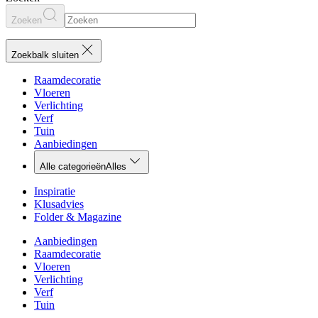
Zoeken
Zoekbalk sluiten
Raamdecoratie
Vloeren
Verlichting
Verf
Tuin
Aanbiedingen
Alle categorieën
Alles
Inspiratie
Klusadvies
Folder & Magazine
Aanbiedingen
Raamdecoratie
Vloeren
Verlichting
Verf
Tuin