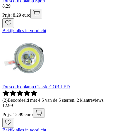
Dresco Koplamp Sport
8
.
29
Prijs: 8.29 euro
Bekijk alles in voorlicht
Dresco Koplamp Classic COB LED
(
2
)
Beoordeeld met 4.5 van de 5 sterren, 2 klantreviews
12
.
99
Prijs: 12.99 euro
Bekijk alles in voorlicht