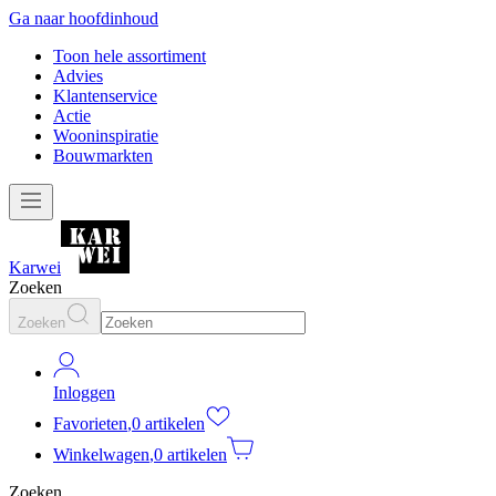
Ga naar hoofdinhoud
Toon hele assortiment
Advies
Klantenservice
Actie
Wooninspiratie
Bouwmarkten
Karwei
Zoeken
Zoeken
Inloggen
Favorieten
,
0 artikelen
Winkelwagen
,
0 artikelen
Zoeken