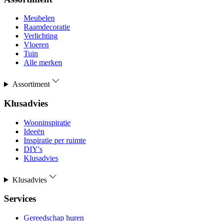
Meubelen
Raamdecoratie
Verlichting
Vloeren
Tuin
Alle merken
Assortiment
Klusadvies
Wooninspiratie
Ideeën
Inspiratie per ruimte
DIY's
Klusadvies
Klusadvies
Services
Gereedschap huren